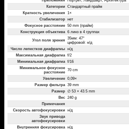
Приложения
Портрет, Ландшафт, Архитектура
Категории
Стандартный прайм
Кратность увеличения
1×
Стабилизатор
нет
Фокусное расстояние
50 mm (прайм)
Конструкция объектива
6 линз в 4 группах
35мм: 47°
Угол поля зрения
цифровой: н/д
Число лепестков диафрагмы
н/д
Максимальная диафрагма
f/2
Минимальная диафрагма
f/16
Минимальное фокусное
70 cm
расстояние
Увеличение
0,09×
Размер фильтра
39 mm
Размер
∅ 53 × 43.5 mm
Вес
240 g
Примечания
Скорость автофокусировки
н/д
Звук привода
автофокусировки
Внутренняя фокусировка
н/д