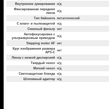
Внутреннее зумирование
н/д
Фиксированная передняя
н/д
линза
Тип байонета
металлический
С влаго- и пылезащитой
н/д
Сменный фильтр
нет
Автофокусировка с
н/д
ультразвуковым приводом
Stepping motor AF
нет
Круг изображения размера
нет
APS-C
Линза с низкой дисперсией
н/д
Твердый чехол
н/д
Мягкий чехол
н/д
Светозащитная бленда
н/д
Штативный адаптер
н/д