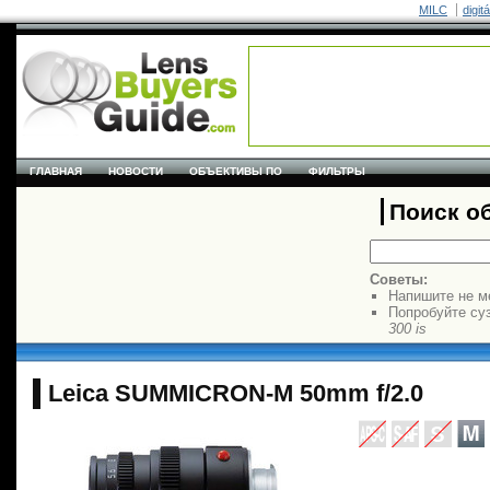
MILC
digit
ГЛАВНАЯ
НОВОСТИ
ОБЪЕКТИВЫ ПО
ФИЛЬТРЫ
Поиск о
Советы:
Напишите не м
Попробуйте су
300 is
Leica SUMMICRON-M 50mm f/2.0