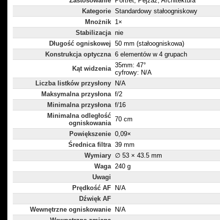
Zastosowanie
Portret, Pejzaż, Architektura
Kategorie
Standardowy stałoogniskowy
Mnożnik
1×
Stabilizacja
nie
Długość ogniskowej
50 mm (stałoogniskowa)
Konstrukcja optyczna
6 elementów w 4 grupach
35mm: 47°
Kąt widzenia
cyfrowy: N/A
Liczba listków przysłony
N/A
Maksymalna przysłona
f/2
Minimalna przysłona
f/16
Minimalna odległość
70 cm
ogniskowania
Powiększenie
0,09×
Średnica filtra
39 mm
Wymiary
∅ 53 × 43.5 mm
Waga
240 g
Uwagi
Prędkość AF
N/A
Dźwięk AF
Wewnętrzne ogniskowanie
N/A