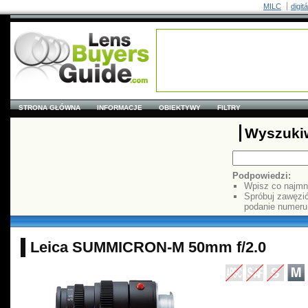
MILC
digit
STRONA GŁÓWNA
INFORMACJE
OBIEKTYWY
FILTRY
Wyszuki
Podpowiedzi:
Wpisz co najmn
Spróbuj zawęzi
podanie numer
Leica SUMMICRON-M 50mm f/2.0