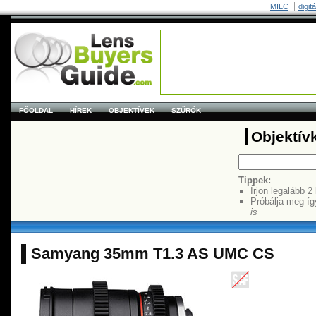
MILC
digit
FŐOLDAL
HÍREK
OBJEKTÍVEK
SZŰRŐK
Objektív
Tippek:
Írjon legalább 2
Próbálja meg íg
is
Samyang 35mm T1.3 AS UMC CS