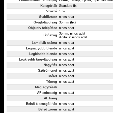
Felhasználási terület(ek)
Portré, Tájkép, Épület, Speciális eff
Kategóriák
Standard fix
Szorzó
1.5×
Stabilizátor
nincs adat
Gyújtótávolság
35 mm (fix)
Objektív felépítése
nincs adat
35mm: nincs adat
Látószög
digitális: nincs adat
Lamellák száma
nincs adat
Legnagyobb blende
nincs adat
Legkisebb blende
nincs adat
Legkisebb tárgytávolság
nincs adat
Nagyítás
nincs adat
Szűrőmenet
nincs adat
Méret
nincs adat
Tömeg
nincs adat
Megjegyzések
AF sebesség
nincs adat
AF hang
Belső élességállítás
nincs adat
Belső zoom
nincs adat