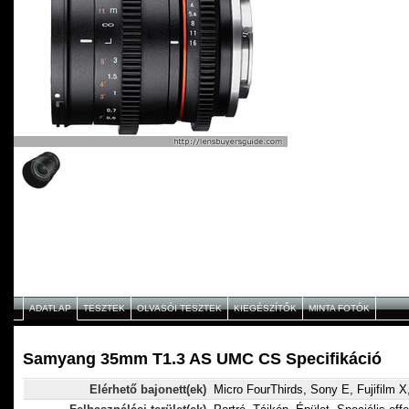
ADATLAP
TESZTEK
OLVASÓI TESZTEK
KIEGÉSZÍTŐK
MINTA FOTÓK
Samyang 35mm T1.3 AS UMC CS Specifikáció
Elérhető bajonett(ek)
Micro FourThirds, Sony E, Fujifilm 