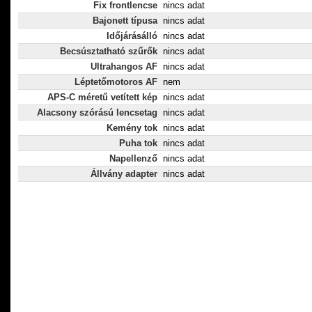
Fix frontlencse
nincs adat
Bajonett típusa
nincs adat
Időjárásálló
nincs adat
Becsúsztatható szűrők
nincs adat
Ultrahangos AF
nincs adat
Léptetőmotoros AF
nem
APS-C méretű vetített kép
nincs adat
Alacsony szórású lencsetag
nincs adat
Kemény tok
nincs adat
Puha tok
nincs adat
Napellenző
nincs adat
Állvány adapter
nincs adat