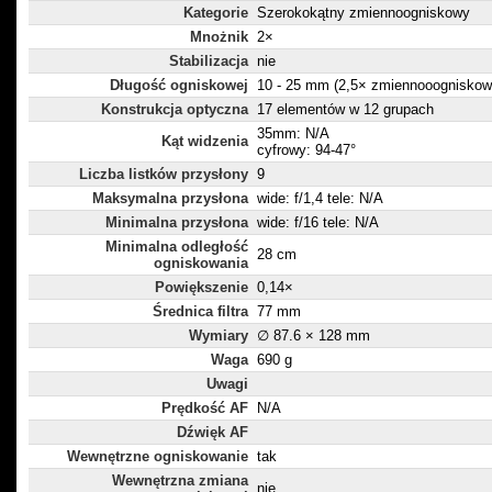
Kategorie
Szerokokątny zmiennoogniskowy
Mnożnik
2×
Stabilizacja
nie
Długość ogniskowej
10 - 25 mm (2,5× zmiennooogniskow
Konstrukcja optyczna
17 elementów w 12 grupach
35mm: N/A
Kąt widzenia
cyfrowy: 94-47°
Liczba listków przysłony
9
Maksymalna przysłona
wide: f/1,4 tele: N/A
Minimalna przysłona
wide: f/16 tele: N/A
Minimalna odległość
28 cm
ogniskowania
Powiększenie
0,14×
Średnica filtra
77 mm
Wymiary
∅ 87.6 × 128 mm
Waga
690 g
Uwagi
Prędkość AF
N/A
Dźwięk AF
Wewnętrzne ogniskowanie
tak
Wewnętrzna zmiana
nie