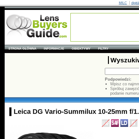
MILC
digit
STRONA GŁÓWNA
INFORMACJE
OBIEKTYWY
FILTRY
Wyszuki
Podpowiedzi:
Wpisz co najmn
Spróbuj zawęzi
podanie numer
Leica DG Vario-Summilux 10-25mm f/1.