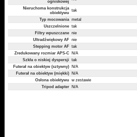
ogniskowej
Nieruchoma konstrukcja
tak
obiektywu
Typ mocowania
metal
Uszczelnione
tak
Filtry wpuszczane
nie
Ultradźwiękowy AF
nie
Stepping motor AF
tak
Zredukowany rozmiar APS-C
N/A
Szkła o niskiej dyspersji
tak
Futerał na obiektyw (sztywny)
N/A
Futerał na obiektyw (miękki)
N/A
Osłona obiektywu
w zestawie
Tripod adapter
N/A