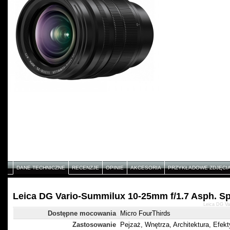
DANE TECHNICZNE
RECENZJE
OPINIE
AKCESORIA
PRZYKŁADOWE ZDJĘCI
Leica DG Vario-Summilux 10-25mm f/1.7 Asph. Sp
Leica DG Va
Dostępne mocowania
Micro FourThirds
Zastosowanie
Pejzaż, Wnętrza, Architektura, Efekt