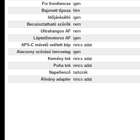
Fix frontlencse
igen
Bajonett típusa
fém
Időjárásálló
igen
Becsúsztatható szűrők
nem
Ultrahangos AF
nem
Léptetőmotoros AF
igen
APS-C méretű vetített kép
nincs adat
Alacsony szórású lencsetag
igen
Kemény tok
nincs adat
Puha tok
nincs adat
Napellenző
tartozék
Állvány adapter
nincs adat