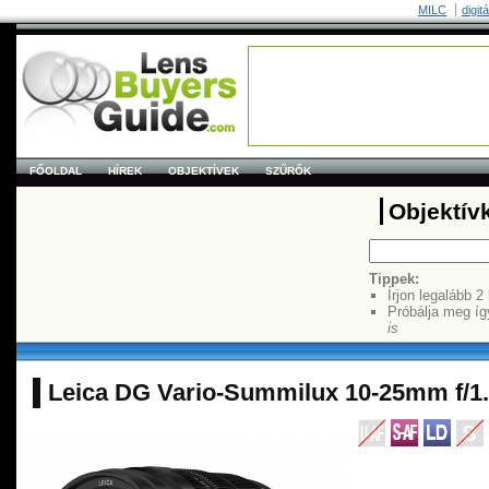
MILC
digit
FŐOLDAL
HÍREK
OBJEKTÍVEK
SZŰRŐK
Objektív
Tippek:
Írjon legalább 2
Próbálja meg íg
is
Leica DG Vario-Summilux 10-25mm f/1.