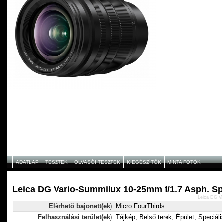
ADATLAP
TESZTEK
OLVASÓI TESZTEK
KIEGÉSZÍTŐK
MINTA FOTÓK
Leica DG Vario-Summilux 10-25mm f/1.7 Asph. Sp
Leica DG V
Elérhető bajonett(ek)
Micro FourThirds
Felhasználási terület(ek)
Tájkép, Belső terek, Épület, Speciál