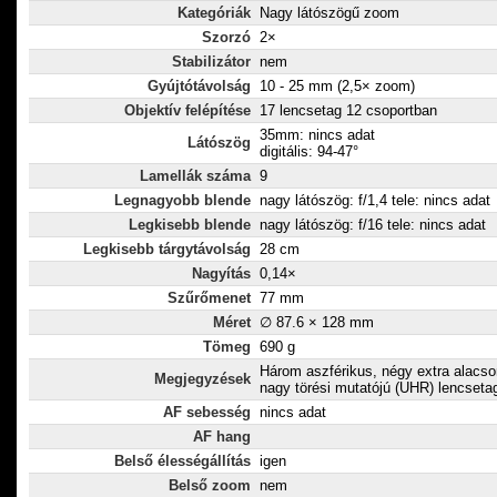
Kategóriák
Nagy látószögű zoom
Szorzó
2×
Stabilizátor
nem
Gyújtótávolság
10 - 25 mm (2,5× zoom)
Objektív felépítése
17 lencsetag 12 csoportban
35mm: nincs adat
Látószög
digitális: 94-47°
Lamellák száma
9
Legnagyobb blende
nagy látószög: f/1,4 tele: nincs adat
Legkisebb blende
nagy látószög: f/16 tele: nincs adat
Legkisebb tárgytávolság
28 cm
Nagyítás
0,14×
Szűrőmenet
77 mm
Méret
∅ 87.6 × 128 mm
Tömeg
690 g
Három aszférikus, négy extra alacso
Megjegyzések
nagy törési mutatójú (UHR) lencseta
AF sebesség
nincs adat
AF hang
Belső élességállítás
igen
Belső zoom
nem