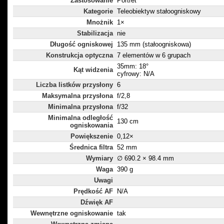
Zastosowanie
Portret
Kategorie
Teleobiektyw stałoogniskowy
Mnożnik
1×
Stabilizacja
nie
Długość ogniskowej
135 mm (stałoogniskowa)
Konstrukcja optyczna
7 elementów w 6 grupach
35mm: 18°
Kąt widzenia
cyfrowy: N/A
Liczba listków przysłony
6
Maksymalna przysłona
f/2,8
Minimalna przysłona
f/32
Minimalna odległość
130 cm
ogniskowania
Powiększenie
0,12×
Średnica filtra
52 mm
Wymiary
∅ 690.2 × 98.4 mm
Waga
390 g
Uwagi
Prędkość AF
N/A
Dźwięk AF
Wewnętrzne ogniskowanie
tak