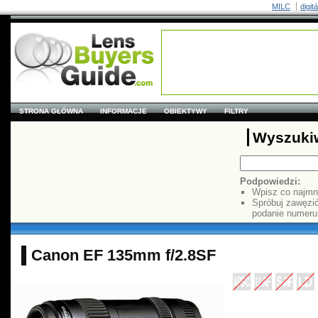
MILC
digit
STRONA GŁÓWNA
INFORMACJE
OBIEKTYWY
FILTRY
Wyszuki
Podpowiedzi:
Wpisz co najmn
Spróbuj zawęzi
podanie numer
Canon EF 135mm f/2.8SF