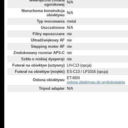
Wewnętrzna zmiana
N/A
ogniskowej
Nieruchoma konstrukcja
N/A
obiektywu
Typ mocowania
metal
Uszczelnione
N/A
Filtry wpuszczane
nie
Ultradźwiękowy AF
nie
Stepping motor AF
nie
Zredukowany rozmiar APS-C
nie
Szkła o niskiej dyspersji
nie
Futerał na obiektyw (sztywny)
LH-C13 (opcja)
Futerał na obiektyw (miękki)
ES-C13 / LP1016 (opcja)
ET-65III
Osłona obiektywu
osłona obiektywu do wydrukowania
Tripod adapter
N/A