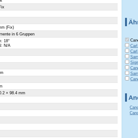
ät
Fix
Äh
mm (Fix)
mente in 6 Gruppen
Cano
: 18°
al: N/A
Car
Carl
Sam
Sig
Can
cm
Sam
Can
×
m
0.2 × 98.4 mm
An
Cano
Cano