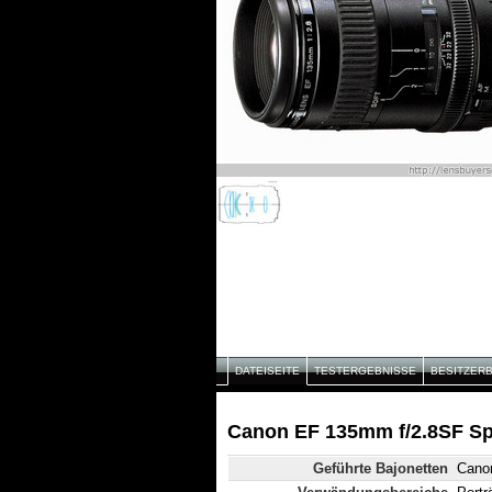
DATEISEITE
TESTERGEBNISSE
BESITZER
Canon EF 135mm f/2.8SF Spe
Geführte Bajonetten
Cano