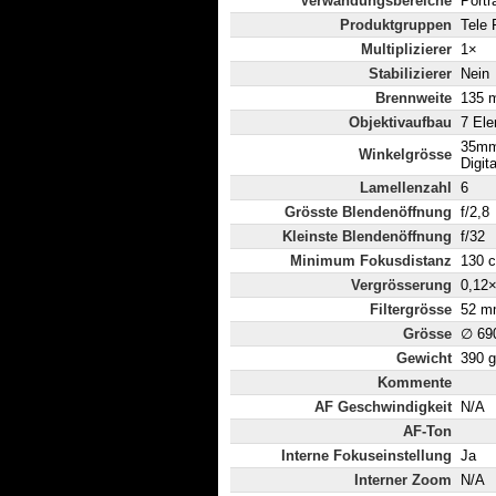
Verwändungsbereiche
Portr
Produktgruppen
Tele 
Multiplizierer
1×
Stabilizierer
Nein
Brennweite
135 
Objektivaufbau
7 Ele
35mm
Winkelgrösse
Digit
Lamellenzahl
6
Grösste Blendenöffnung
f/2,8
Kleinste Blendenöffnung
f/32
Minimum Fokusdistanz
130 
Vergrösserung
0,12
Filtergrösse
52 m
Grösse
∅ 69
Gewicht
390 g
Kommente
AF Geschwindigkeit
N/A
AF-Ton
Interne Fokuseinstellung
Ja
Interner Zoom
N/A