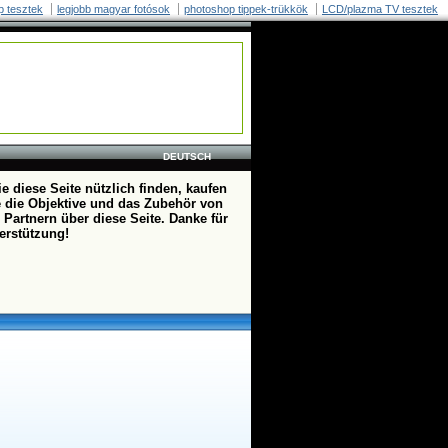
p tesztek
legjobb magyar fotósok
photoshop tippek-trükkök
LCD/plazma TV tesztek
DEUTSCH
e diese Seite nützlich finden, kaufen
te die Objektive und das Zubehör von
 Partnern über diese Seite. Danke für
terstützung!