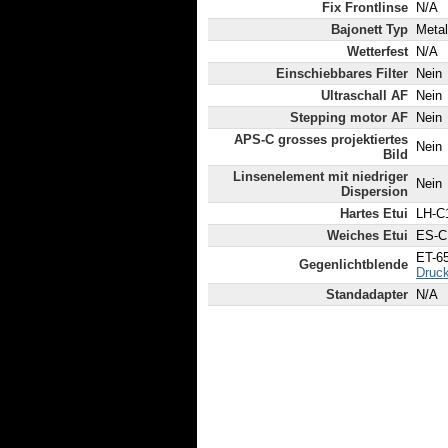
Fix Frontlinse
N/A
Bajonett Typ
Metal
Wetterfest
N/A
Einschiebbares Filter
Nein
Ultraschall AF
Nein
Stepping motor AF
Nein
APS-C grosses projektiertes
Nein
Bild
Linsenelement mit niedriger
Nein
Dispersion
Hartes Etui
LH-C1
Weiches Etui
ES-C1
ET-65
Gegenlichtblende
Druck
Standadapter
N/A