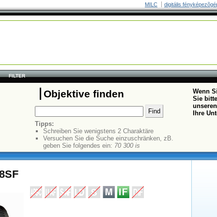
MILC
digitális fényképezõgé
FILTER
Wenn Si
Objektive finden
Sie bit
unseren
Ihre Un
Tipps:
Schreiben Sie wenigstens 2 Charaktäre
Versuchen Sie die Suche einzuschränken, zB.
geben Sie folgendes ein:
70 300 is
.8SF