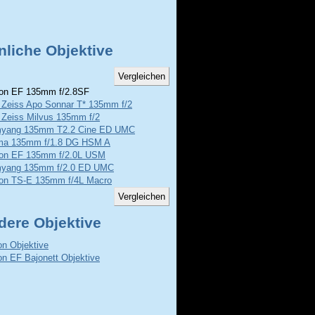
nliche Objektive
n EF 135mm f/2.8SF
l Zeiss Apo Sonnar T* 135mm f/2
 Zeiss Milvus 135mm f/2
yang 135mm T2.2 Cine ED UMC
ma 135mm f/1.8 DG HSM A
on EF 135mm f/2.0L USM
yang 135mm f/2.0 ED UMC
on TS-E 135mm f/4L Macro
dere Objektive
n Objektive
n EF Bajonett Objektive