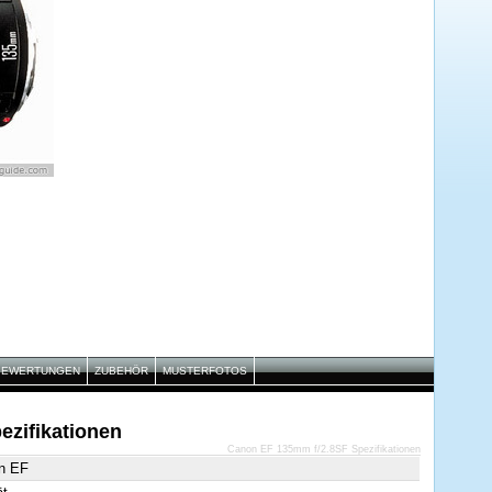
BEWERTUNGEN
ZUBEHÖR
MUSTERFOTOS
zifikationen
Canon EF 135mm f/2.8SF Spezifikationen
n EF