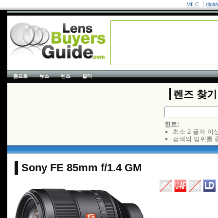
MILC
digit
홈으로
뉴스
렌즈
필터
렌즈 찾기
힌트:
최소 2 글자 이
검색의 범위를 
Sony FE 85mm f/1.4 GM