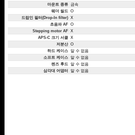
마운트 종류
금속
웨더 씰드
O
드랍인 필터(Drop-In filter)
X
초음파 AF
O
Stepping motor AF
X
APS-C 크기 서클
X
저분산
O
하드 케이스
알 수 없음
소프트 케이스
알 수 없음
렌즈 후드
알 수 없음
삼각대 어댑터
알 수 없음