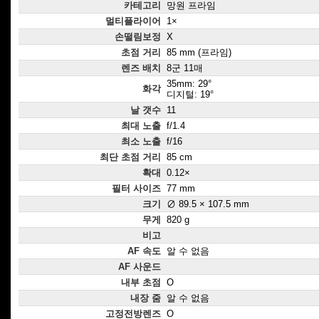
카테고리
망원 프라임
멀티플라이어
1×
손떨림보정
X
초점 거리
85 mm (프라임)
렌즈 배치
8군 11매
35mm: 29°
화각
디지털: 19°
날 갯수
11
최대 노출
f/1.4
최소 노출
f/16
최단 초점 거리
85 cm
확대
0.12×
필터 사이즈
77 mm
크기
∅ 89.5 × 107.5 mm
무게
820 g
비고
AF 속도
알 수 없음
AF 사운드
내부 초점
O
내장 줌
알 수 없음
고정전방렌즈
O