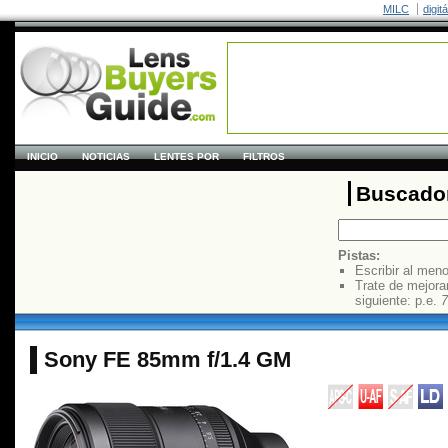
MILC
digit
INICIO
NOTICIAS
LENTES POR
FILTROS
Buscador
Pistas:
Escribir al men
Trate de mejora
siguiente: p.e.
7
Sony FE 85mm f/1.4 GM