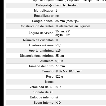
Aplicación(es)
Retrato, Deportes, Paisaje, Efectos 
Categoría(s)
Foco fijo telefoto
Multiplicador
1×
Estabilizador
no
Longitud focal
85 mm (foco fijo)
Construcción de lentes
11 elementos en 8 grupos
35mm: 29°
Ángulo de visión
digital: 19°
Número de cuchillas
11
Apertura máxima
f/1,4
Apertura mínima
f/16
Distancia focal mínima
85 cm
Aumento
0,12×
Tamaño del filtro
77 mm
Tamaño
∅ 89.5 × 107.5 mm
Peso
820 g
Notas
Velocidad de AF
N/D
Sonido de AF
Enfoque interno
sí
Zoom interno
N/D