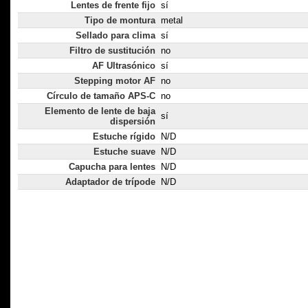
Lentes de frente fijo
sí
Tipo de montura
metal
Sellado para clima
sí
Filtro de sustitución
no
AF Ultrasónico
sí
Stepping motor AF
no
Círculo de tamaño APS-C
no
Elemento de lente de baja
sí
dispersión
Estuche rígido
N/D
Estuche suave
N/D
Capucha para lentes
N/D
Adaptador de trípode
N/D