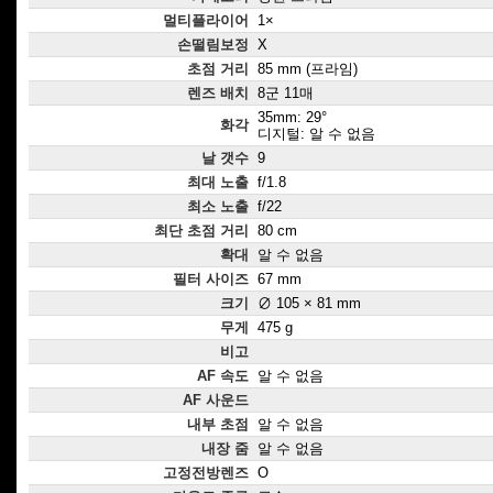
멀티플라이어
1×
손떨림보정
X
초점 거리
85 mm (프라임)
렌즈 배치
8군 11매
35mm: 29°
화각
디지털: 알 수 없음
날 갯수
9
최대 노출
f/1.8
최소 노출
f/22
최단 초점 거리
80 cm
확대
알 수 없음
필터 사이즈
67 mm
크기
∅ 105 × 81 mm
무게
475 g
비고
AF 속도
알 수 없음
AF 사운드
내부 초점
알 수 없음
내장 줌
알 수 없음
고정전방렌즈
O