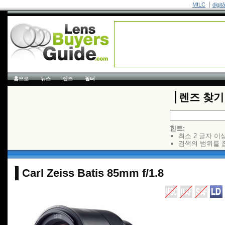
MILC
digit
홈으로
뉴스
렌즈
필터
렌즈 찾기
힌트:
최소 2 글자 이
검색의 범위를 
Carl Zeiss Batis 85mm f/1.8