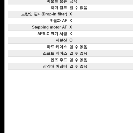
마운트 종류
금속
웨더 씰드
알 수 없음
드랍인 필터(Drop-In filter)
X
초음파 AF
X
Stepping motor AF
X
APS-C 크기 서클
X
저분산
O
하드 케이스
알 수 없음
소프트 케이스
알 수 없음
렌즈 후드
알 수 없음
삼각대 어댑터
알 수 없음