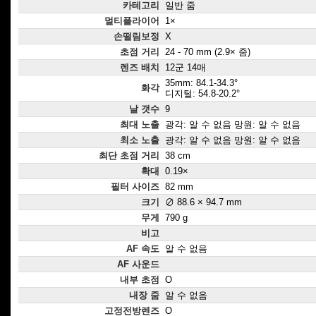
카테고리
일반 줌
멀티플라이어
1×
손떨림보정
X
초점 거리
24 - 70 mm (2.9× 줌)
렌즈 배치
12군 14매
35mm: 84.1-34.3°
화각
디지털: 54.8-20.2°
날 갯수
9
최대 노출
광각: 알 수 없음 망원: 알 수 없음
최소 노출
광각: 알 수 없음 망원: 알 수 없음
최단 초점 거리
38 cm
확대
0.19×
필터 사이즈
82 mm
크기
∅ 88.6 × 94.7 mm
무게
790 g
비고
AF 속도
알 수 없음
AF 사운드
내부 초점
O
내장 줌
알 수 없음
고정전방렌즈
O