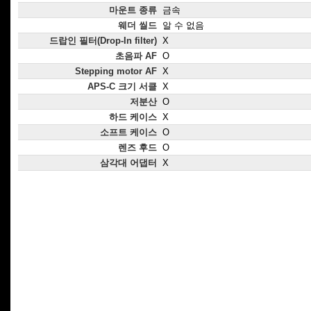
마운트 종류
금속
웨더 씰드
알 수 없음
드랍인 필터(Drop-In filter)
X
초음파 AF
O
Stepping motor AF
X
APS-C 크기 서클
X
저분산
O
하드 케이스
X
소프트 케이스
O
렌즈 후드
O
삼각대 어댑터
X