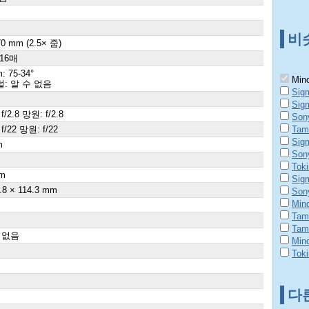
비
70 mm (2.5× 줌)
 16매
: 75-34°
Mino
: 알 수 없음
Sig
Sig
f/2.8 망원: f/2.8
Son
f/22 망원: f/22
Tam
Sig
m
Son
×
Tok
m
Sig
.8 × 114.3 mm
Son
Mino
Tam
Tam
 없음
Mino
Tok
다