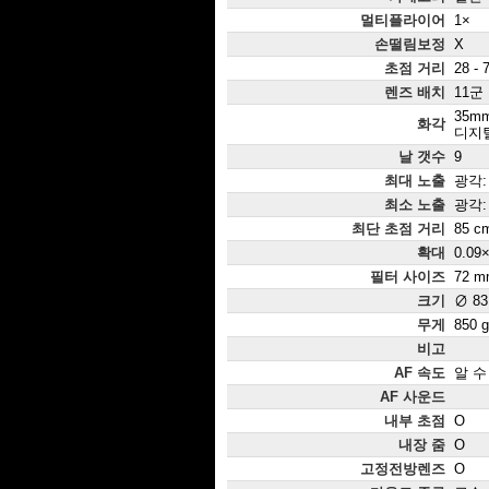
멀티플라이어
1×
손떨림보정
X
초점 거리
28 - 
렌즈 배치
11군
35mm
화각
디지털
날 갯수
9
최대 노출
광각: 
최소 노출
광각: 
최단 초점 거리
85 c
확대
0.09
필터 사이즈
72 m
크기
∅ 83
무게
850 g
비고
AF 속도
알 수
AF 사운드
내부 초점
O
내장 줌
O
고정전방렌즈
O