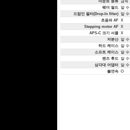
마운트 종류
금속
웨더 씰드
알 수
드랍인 필터(Drop-In filter)
알 수
초음파 AF
X
Stepping motor AF
X
APS-C 크기 서클
X
저분산
알 수
하드 케이스
알 수
소프트 케이스
알 수
렌즈 후드
알 수
삼각대 어댑터
알 수
불연속
O