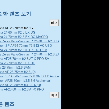
슷한 렌즈 보기
lta AF 28-70mm f/2.8G
ma 24-60mm f/2.8 EX DG
ma 24-70mm f/2.8 EX DG MACRO
y Zeiss Vario-Sonnar T* 24-70mm f/2.8 ZA SSM
ron SP AF24-70mm f/2.8 Di VC USD
ma 24-70mm f/2.8 IF EX DG HSM
y Zeiss Vario-Sonnar T* 24-70mm f/2.8 ZA SSM II
ina AF28-70mm f/2.8 AT-X PRO SV
ma 28-70mm f/2.8 EX DG
y 28-75mm f/2.8 SAM
lta AF 28-75mm f/2.8 (D)
ron SP AF28-75mm f/2.8 XR Di LD Aspherical
ron AF28-80mm f/3.5-5.6 Aspherical
lta AF 28-80mm f/3.5-5.6 (D)
ina AF28-80mm f/2.8 AT-X PRO
른 렌즈