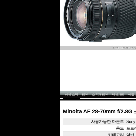
상세 스펙
리뷰
소유자 리뷰
액세서리
샘플 
Minolta AF 28-70mm f/2.8
사용가능한 마운트
Sony 
용도
포트레
카테고리
일반