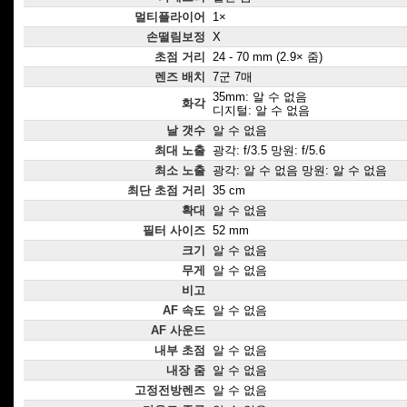
멀티플라이어
1×
손떨림보정
X
초점 거리
24 - 70 mm (2.9× 줌)
렌즈 배치
7군 7매
35mm: 알 수 없음
화각
디지털: 알 수 없음
날 갯수
알 수 없음
최대 노출
광각: f/3.5 망원: f/5.6
최소 노출
광각: 알 수 없음 망원: 알 수 없음
최단 초점 거리
35 cm
확대
알 수 없음
필터 사이즈
52 mm
크기
알 수 없음
무게
알 수 없음
비고
AF 속도
알 수 없음
AF 사운드
내부 초점
알 수 없음
내장 줌
알 수 없음
고정전방렌즈
알 수 없음