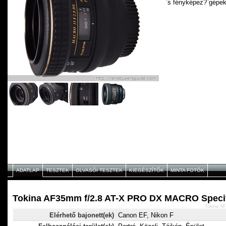
`s fényképez?`gépek
ADATLAP
TESZTEK
OLVASÓI TESZTEK
KIEGÉSZÍTŐK
MINTA FOTÓK
Tokina AF35mm f/2.8 AT-X PRO DX MACRO Specif
Tokina A
Elérhető bajonett(ek)
Canon EF, Nikon F