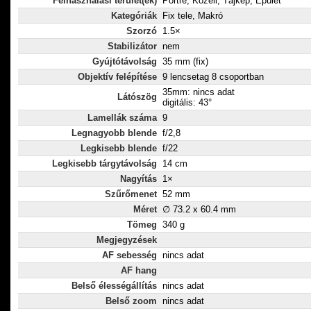
Felhasználási terület(ek)
Portré, Közeli, Tájkép, Épület
Kategóriák
Fix tele, Makró
Szorzó
1.5×
Stabilizátor
nem
Gyújtótávolság
35 mm (fix)
Objektív felépítése
9 lencsetag 8 csoportban
35mm: nincs adat
Látószög
digitális: 43°
Lamellák száma
9
Legnagyobb blende
f/2,8
Legkisebb blende
f/22
Legkisebb tárgytávolság
14 cm
Nagyítás
1×
Szűrőmenet
52 mm
Méret
∅ 73.2 x 60.4 mm
Tömeg
340 g
Megjegyzések
AF sebesség
nincs adat
AF hang
Belső élességállítás
nincs adat
Belső zoom
nincs adat