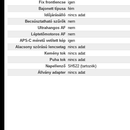
Fix frontlencse
igen
Bajonett típusa
fém
Időjárásálló
nincs adat
Becsúsztatható szűrők
nem
Ultrahangos AF
nem
Léptetőmotoros AF
nem
APS-C méretű vetített kép
igen
Alacsony szórású lencsetag
nincs adat
Kemény tok
nincs adat
Puha tok
nincs adat
Napellenző
SH522 (tartozék)
Állvány adapter
nincs adat