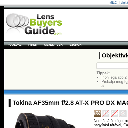
MILC
digit
FŐOLDAL
HÍREK
OBJEKTÍVEK
SZŰRŐK
Objektív
Tippek:
Írjon legalább 2
Próbálja meg íg
is
Tokina AF35mm f/2.8 AT-X PRO DX M
Normál látószöget ad
nagyítási rátával, 