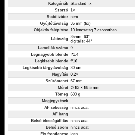
Kategóriák
Standard fix
Szorzó
1×
Stabilizátor
nem
Gyújtótávolság
35 mm (fix)
Objektív felépítése
10 lencsetag 7 csoportban
35mm: 63°
Látószög
digitális: 44°
Lamellák száma
9
Legnagyobb blende
f/1,4
Legkisebb blende
f/16
Legkisebb tárgytávolság
30 cm
Nagyítás
0,2×
Szűrőmenet
67 mm
Méret
∅ 83 × 89.5 mm
Tömeg
600 g
Megjegyzések
AF sebesség
nincs adat
AF hang
Belső élességállítás
nincs adat
Belső zoom
nincs adat
Fix frontlencse
igen