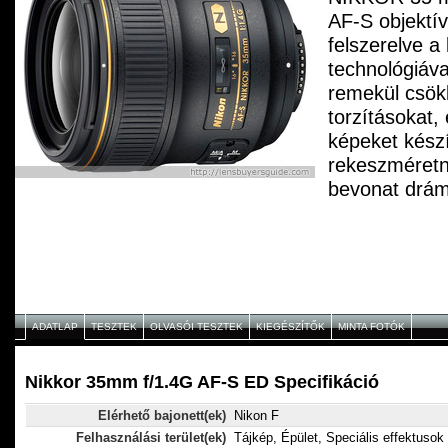
AF-S objektív
felszerelve 
technológiáva
remekül csökk
torzításokat,
képeket kész
rekeszméretné
bevonat drám
csökkenti a s
tükröz?`dése
beállítások e
hatások nagy
jelentkezhet
ADATLAP
TESZTEK
OLVASÓI TESZTEK
KIEGÉSZÍTŐK
MINTA FOTÓK
választás ter
valamint éjsza
fotózáshoz.
Nikkor 35mm f/1.4G AF-S ED Specifikáció
Elérhető bajonett(ek)
Nikon F
Felhasználási terület(ek)
Tájkép, Épület, Speciális effektusok