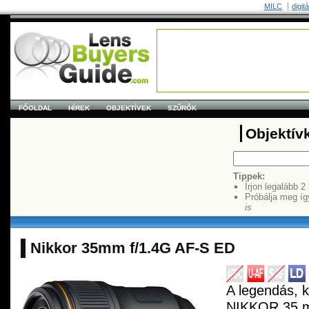
MILC
digit
FŐOLDAL
HÍREK
OBJEKTÍVEK
SZŰRŐK
Objektív
Tippek:
Írjon legalább 2
Próbálja meg íg
is
Nikkor 35mm f/1.4G AF-S ED
A legendás, k
NIKKOR 35 mm