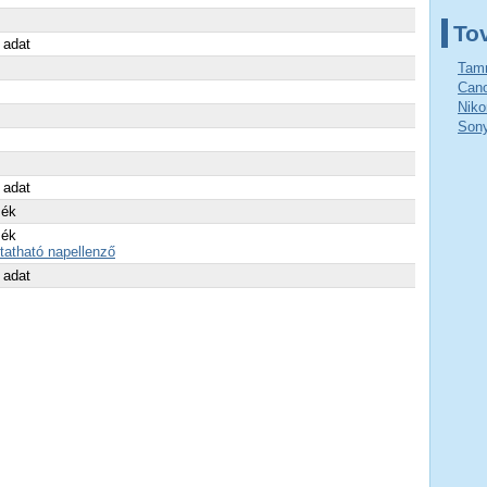
To
 adat
Tamr
Cano
Niko
Sony
 adat
zék
zék
atható napellenző
 adat