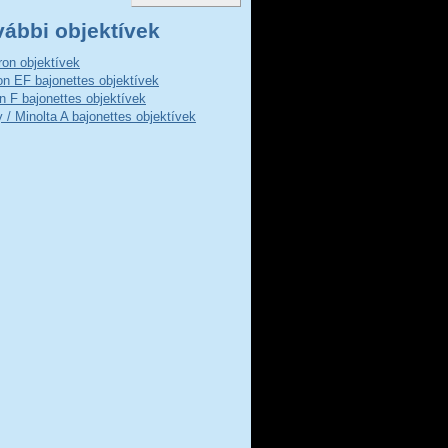
vábbi objektívek
on objektívek
n EF bajonettes objektívek
n F bajonettes objektívek
 / Minolta A bajonettes objektívek