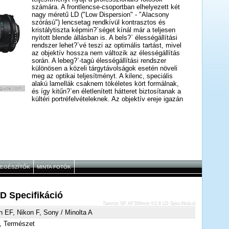
számára. A frontlencse-csoportban elhelyezett két
nagy méretű LD ("Low Dispersion" - "Alacsony
szórású") lencsetag rendkívül kontrasztos és
kristálytiszta képmin?`séget kínál már a teljesen
nyitott blende állásban is. A bels?` élességállítási
rendszer lehet?`vé teszi az optimális tartást, mivel
az objektív hossza nem változik az élességállítás
során. A lebeg?`-tagú élességállítási rendszer
különösen a közeli tárgytávolságok esetén növeli
meg az optikai teljesítményt. A kilenc, speciális
alakú lamellák csaknem tökéletes kört formálnak,
és így kitűn?`en életlenített hátteret biztosítanak a
kültéri portréfelvételeknek. Az objektív ereje igazán
sportesemények, színházi el?`adások és
természetfotók közben mutatkozik meg. A Canon
gépekhez gyártott változat egy könnyedén
használható AF/MF élességállítási gyűrűt
tartalmaz, valamint egy hátsó szűr?`tartót, amely
kompatibilis az alaptartozék kör alakú polárszűr?
`vel és a küls?` gyűrűforgatási funkcióval, továbbá
egy lecsatolható állványt is.
IEGÉSZÍTŐK
MINTA FOTÓK
D Specifikáció
Tamron SP AF300mm f/2.8 LD Specifikáció
 EF, Nikon F, Sony / Minolta A
, Természet