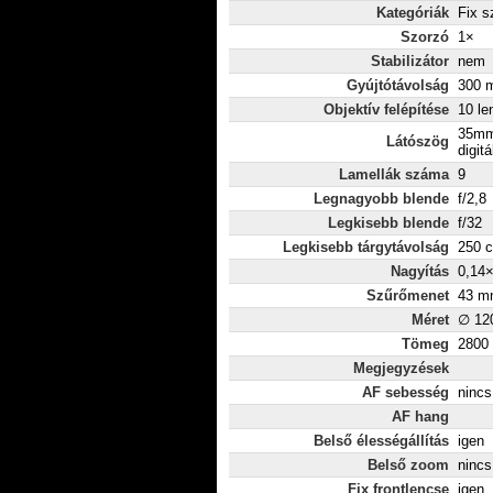
Kategóriák
Fix s
Szorzó
1×
Stabilizátor
nem
Gyújtótávolság
300 m
Objektív felépítése
10 le
35mm
Látószög
digitá
Lamellák száma
9
Legnagyobb blende
f/2,8
Legkisebb blende
f/32
Legkisebb tárgytávolság
250 
Nagyítás
0,14
Szűrőmenet
43 m
Méret
∅ 12
Tömeg
2800
Megjegyzések
AF sebesség
nincs
AF hang
Belső élességállítás
igen
Belső zoom
nincs
Fix frontlencse
igen