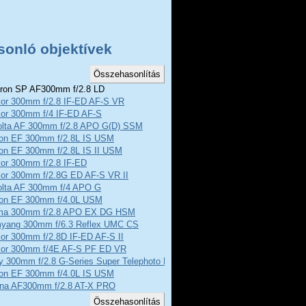
sonló objektívek
on SP AF300mm f/2.8 LD
kor 300mm f/2.8 IF-ED AF-S VR
kor 300mm f/4 IF-ED AF-S
olta AF 300mm f/2.8 APO G(D) SSM
on EF 300mm f/2.8L IS USM
on EF 300mm f/2.8L IS II USM
kor 300mm f/2.8 IF-ED
kor 300mm f/2.8G ED AF-S VR II
olta AF 300mm f/4 APO G
on EF 300mm f/4.0L USM
ma 300mm f/2.8 APO EX DG HSM
yang 300mm f/6.3 Reflex UMC CS
or 300mm f/2.8D IF-ED AF-S II
kor 300mm f/4E AF-S PF ED VR
y 300mm f/2.8 G-Series Super Telephoto Lens
on EF 300mm f/4.0L IS USM
ina AF300mm f/2.8 AT-X PRO