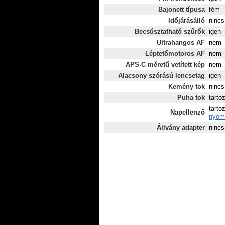
Bajonett típusa
fém
Időjárásálló
nincs
Becsúsztatható szűrők
igen
Ultrahangos AF
nem
Léptetőmotoros AF
nem
APS-C méretű vetített kép
nem
Alacsony szórású lencsetag
igen
Kemény tok
nincs
Puha tok
tarto
tarto
Napellenző
nyomt
Állvány adapter
nincs