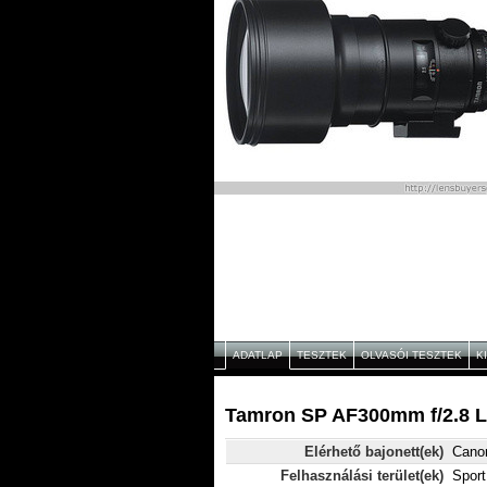
ADATLAP
TESZTEK
OLVASÓI TESZTEK
K
Tamron SP AF300mm f/2.8 L
Elérhető bajonett(ek)
Canon
Felhasználási terület(ek)
Sport