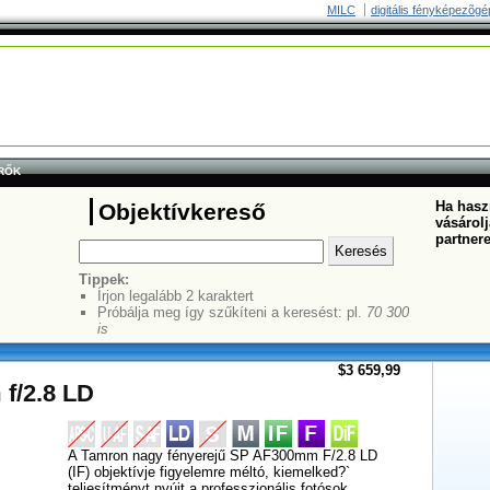
MILC
digitális fényképezõgé
RŐK
Ha haszn
Objektívkereső
vásárolj
partner
Tippek:
Írjon legalább 2 karaktert
Próbálja meg így szűkíteni a keresést: pl.
70 300
is
$3 659,99
f/2.8 LD
A Tamron nagy fényerejű SP AF300mm F/2.8 LD
(IF) objektívje figyelemre méltó, kiemelked?`
teljesítményt nyújt a professzionális fotósok