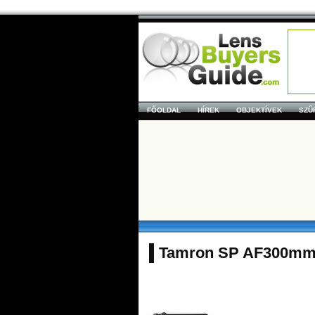
FŐOLDAL
HÍREK
OBJEKTÍVEK
SZŰ
Tamron SP AF300mm 