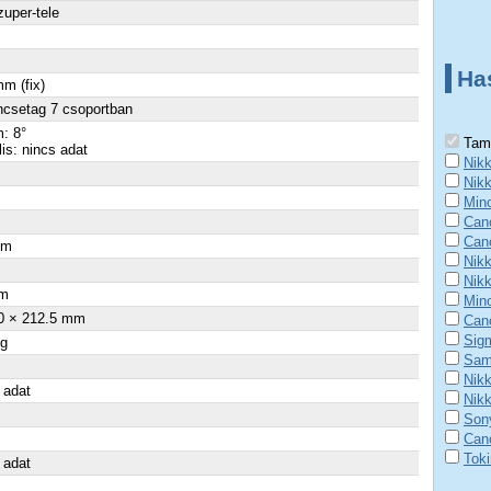
zuper-tele
Ha
m (fix)
ncsetag 7 csoportban
: 8°
Tamr
lis: nincs adat
Nik
Nik
Min
Can
Can
cm
Nik
×
Nik
m
Min
0 × 212.5 mm
Can
Sig
 g
Sam
Nikk
 adat
Nik
Son
Can
Tok
 adat