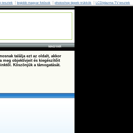
p tesztek
legjobb magyar fotósok
photoshop tippek-trükkök
LCD/plazma TV tesztek
MAGYAR
osnak találja ezt az oldalt, akkor
a meg objektívjeit és kiegészítőit
einktől. Köszönjük a támogatását.