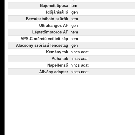
Bajonett típusa
fém
Időjárásálló
igen
Becsúsztatható szűrők
nem
Ultrahangos AF
igen
Léptetőmotoros AF
nem
APS-C méretű vetített kép
nem
Alacsony szórású lencsetag
igen
Kemény tok
nincs adat
Puha tok
nincs adat
Napellenző
nincs adat
Állvány adapter
nincs adat