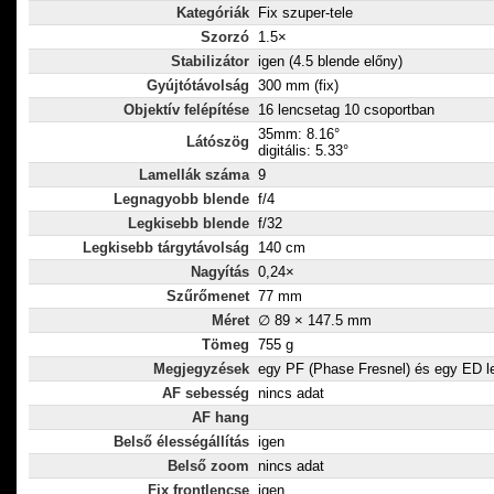
Kategóriák
Fix szuper-tele
Szorzó
1.5×
Stabilizátor
igen (4.5 blende előny)
Gyújtótávolság
300 mm (fix)
Objektív felépítése
16 lencsetag 10 csoportban
35mm: 8.16°
Látószög
digitális: 5.33°
Lamellák száma
9
Legnagyobb blende
f/4
Legkisebb blende
f/32
Legkisebb tárgytávolság
140 cm
Nagyítás
0,24×
Szűrőmenet
77 mm
Méret
∅ 89 × 147.5 mm
Tömeg
755 g
Megjegyzések
egy PF (Phase Fresnel) és egy ED l
AF sebesség
nincs adat
AF hang
Belső élességállítás
igen
Belső zoom
nincs adat
Fix frontlencse
igen