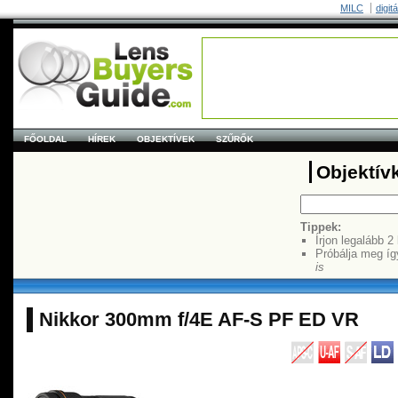
MILC
digit
FŐOLDAL
HÍREK
OBJEKTÍVEK
SZŰRŐK
Objektív
Tippek:
Írjon legalább 2
Próbálja meg íg
is
Nikkor 300mm f/4E AF-S PF ED VR