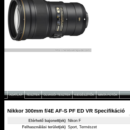
ADATLAP
TESZTEK
OLVASÓI TESZTEK
KIEGÉSZÍTŐK
MINTA FOTÓK
Nikkor 300mm f/4E AF-S PF ED VR Specifikáció
Elérhető bajonett(ek)
Nikon F
Felhasználási terület(ek)
Sport, Természet