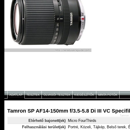
ADATLAP
TESZTEK
OLVASÓI TESZTEK
KIEGÉSZÍTŐK
MINTA FOTÓK
Tamron SP AF14-150mm f/3.5-5.8 Di III VC Specifi
Tamron 
Elérhető bajonett(ek)
Micro FourThirds
Felhasználási terület(ek)
Portré, Közeli, Tájkép, Belső terek, 