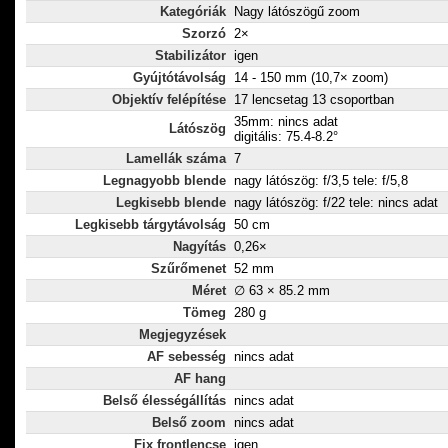
Kategóriák
Nagy látószögű zoom
Szorzó
2×
Stabilizátor
igen
Gyújtótávolság
14 - 150 mm (10,7× zoom)
Objektív felépítése
17 lencsetag 13 csoportban
35mm: nincs adat
Látószög
digitális: 75.4-8.2°
Lamellák száma
7
Legnagyobb blende
nagy látószög: f/3,5 tele: f/5,8
Legkisebb blende
nagy látószög: f/22 tele: nincs adat
Legkisebb tárgytávolság
50 cm
Nagyítás
0,26×
Szűrőmenet
52 mm
Méret
∅ 63 × 85.2 mm
Tömeg
280 g
Megjegyzések
AF sebesség
nincs adat
AF hang
Belső élességállítás
nincs adat
Belső zoom
nincs adat
Fix frontlencse
igen