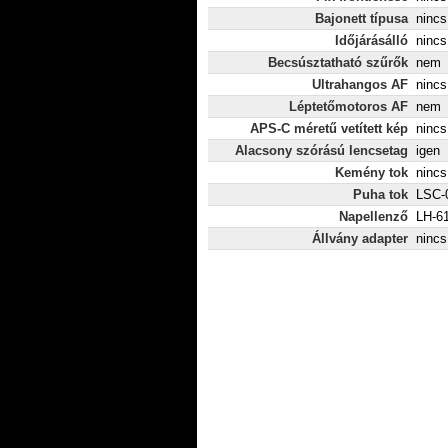
Bajonett típusa
nincs
Időjárásálló
nincs
Becsúsztatható szűrők
nem
Ultrahangos AF
nincs
Léptetőmotoros AF
nem
APS-C méretű vetített kép
nincs
Alacsony szórású lencsetag
igen
Kemény tok
nincs
Puha tok
LSC-0
Napellenző
LH-61
Állvány adapter
nincs