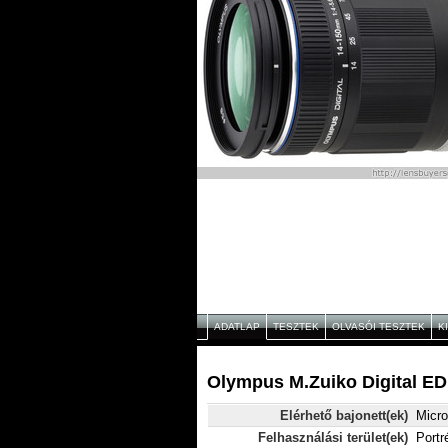
ADATLAP
TESZTEK
OLVASÓI TESZTEK
K
Olympus M.Zuiko Digital ED
Elérhető bajonett(ek)
Micro
Felhasználási terület(ek)
Portr