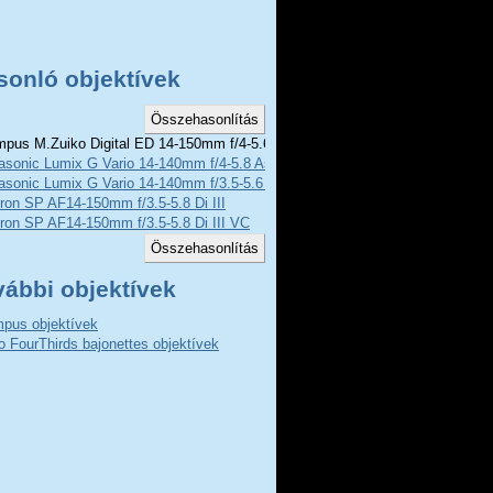
sonló objektívek
pus M.Zuiko Digital ED 14-150mm f/4-5.6
asonic Lumix G Vario 14-140mm f/4-5.8 Asph MEGA O.I.S
asonic Lumix G Vario 14-140mm f/3.5-5.6 Asph Power O.I.S
on SP AF14-150mm f/3.5-5.8 Di III
ron SP AF14-150mm f/3.5-5.8 Di III VC
vábbi objektívek
pus objektívek
o FourThirds bajonettes objektívek