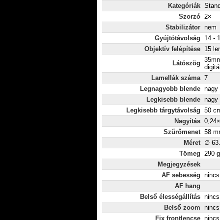
Kategóriák
Stan
Szorzó
2×
Stabilizátor
nem
Gyújtótávolság
14 -
Objektív felépítése
15 le
35mm
Látószög
digitá
Lamellák száma
7
Legnagyobb blende
nagy 
Legkisebb blende
nagy 
Legkisebb tárgytávolság
50 c
Nagyítás
0,24
Szűrőmenet
58 m
Méret
∅ 63
Tömeg
290 g
Megjegyzések
AF sebesség
nincs
AF hang
Belső élességállítás
nincs
Belső zoom
nincs
Fix frontlencse
nincs