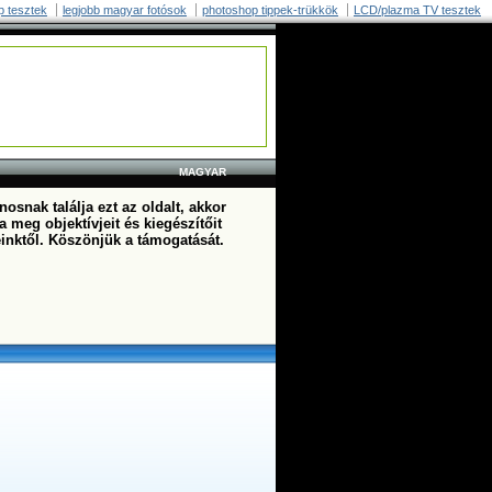
p tesztek
legjobb magyar fotósok
photoshop tippek-trükkök
LCD/plazma TV tesztek
MAGYAR
osnak találja ezt az oldalt, akkor
a meg objektívjeit és kiegészítőit
einktől. Köszönjük a támogatását.