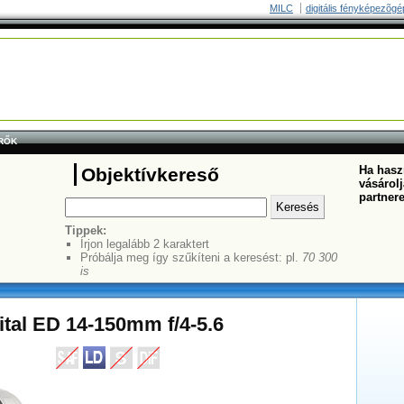
MILC
digitális fényképezõgé
RŐK
Ha haszn
Objektívkereső
vásárolj
partner
Tippek:
Írjon legalább 2 karaktert
Próbálja meg így szűkíteni a keresést: pl.
70 300
is
tal ED 14-150mm f/4-5.6