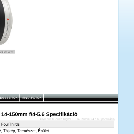
IEGÉSZÍTŐK
MINTA FOTÓK
 14-150mm f/4-5.6 Specifikáció
Olympus M.Zuiko Digital ED 14-150mm f/4-5.6 Specifikáció
 FourThirds
é, Tájkép, Természet, Épület