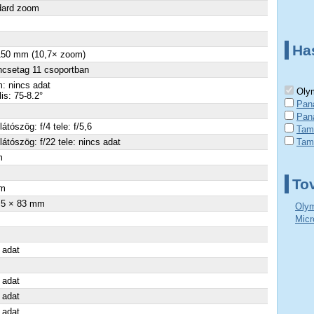
dard zoom
Ha
 150 mm (10,7× zoom)
ncsetag 11 csoportban
: nincs adat
Olym
lis: 75-8.2°
Pan
Pan
látószög: f/4 tele: f/5,6
Tamr
látószög: f/22 tele: nincs adat
Tam
m
×
To
m
.5 × 83 mm
Olym
Micr
 adat
 adat
 adat
 adat