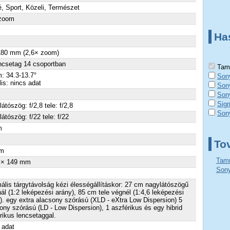
é, Sport, Közeli, Természet
 zoom
Ha
180 mm (2,6× zoom)
ncsetag 14 csoportban
Tamr
: 34.3-13.7°
Son
lis: nincs adat
Son
Son
Sig
látószög: f/2,8 tele: f/2,8
Son
látószög: f/22 tele: f/22
m
×
To
m
Tamr
 × 149 mm
Sony
ális tárgytávolság kézi élességállításkor: 27 cm nagylátószögű
nál (1:2 leképezési arány), 85 cm tele végnél (1:4,6 leképezési
). egy extra alacsony szórású (XLD - eXtra Low Dispersion) 5
ony szórású (LD - Low Dispersion), 1 aszférikus és egy hibrid
rikus lencsetaggal.
 adat