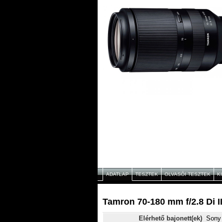
ADATLAP
TESZTEK
OLVASÓI TESZTEK
K
Tamron 70-180 mm f/2.8 Di I
Elérhető bajonett(ek)
Sony