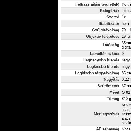
Felhasználási terület(ek)
Portr
Kategóriák
Tele
Szorzó
1×
Stabilizátor
nem
Gyújtótávolság
70 - 
Objektív felépítése
19 le
35mm
Látószög
digitá
Lamellák száma
9
Legnagyobb blende
nagy 
Legkisebb blende
nagy 
Legkisebb tárgytávolság
85 c
Nagyítás
0,22
Szűrőmenet
67 m
Méret
∅ 81
Tömeg
810 g
Minim
állás
Megjegyzések
arány
alacs
aszfé
AF sebesség
nincs