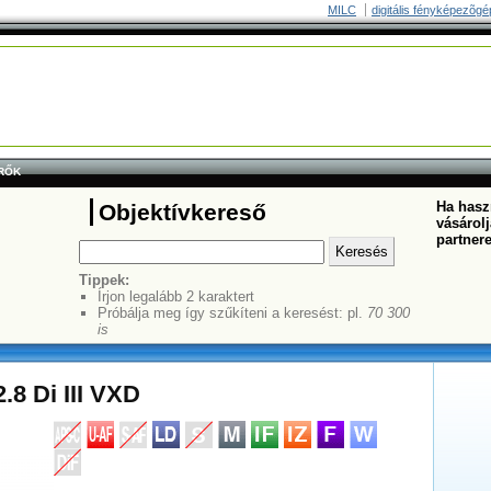
MILC
digitális fényképezõgé
RŐK
Ha haszn
Objektívkereső
vásárolj
partner
Tippek:
Írjon legalább 2 karaktert
Próbálja meg így szűkíteni a keresést: pl.
70 300
is
.8 Di III VXD