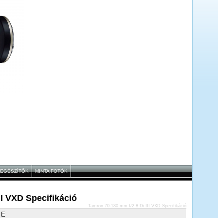
IEGÉSZÍTŐK
MINTA FOTÓK
II VXD Specifikáció
Tamron 70-180 mm f/2.8 Di III VXD Specifikáció
 E