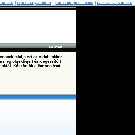
p tesztek
legjobb magyar fotósok
photoshop tippek-trükkök
LCD/plazma TV tesztek
MAGYAR
osnak találja ezt az oldalt, akkor
a meg objektívjeit és kiegészítőit
einktől. Köszönjük a támogatását.