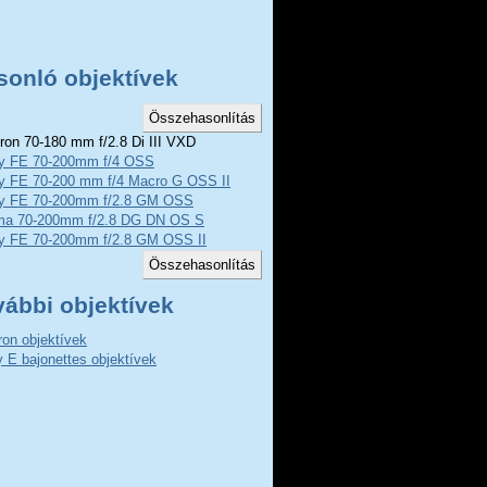
sonló objektívek
on 70-180 mm f/2.8 Di III VXD
y FE 70-200mm f/4 OSS
y FE 70-200 mm f/4 Macro G OSS II
y FE 70-200mm f/2.8 GM OSS
ma 70-200mm f/2.8 DG DN OS S
y FE 70-200mm f/2.8 GM OSS II
vábbi objektívek
on objektívek
 E bajonettes objektívek