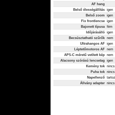
AF hang
Belső élességállítás
igen
Belső zoom
igen
Fix frontlencse
igen
Bajonett típusa
fém
Időjárásálló
igen
Becsúsztatható szűrők
nem
Ultrahangos AF
igen
Léptetőmotoros AF
nem
APS-C méretű vetített kép
nem
Alacsony szórású lencsetag
igen
Kemény tok
nincs
Puha tok
nincs
Napellenző
tarto
Állvány adapter
nincs