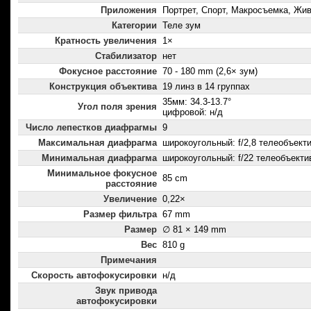
Приложения
Портрет, Спорт, Макросъемка, Жи
Категории
Теле зум
Кратность увеличения
1×
Стабилизатор
нет
Фокусное расстояние
70 - 180 mm (2,6× зум)
Конструкция объектива
19 линз в 14 группах
35мм: 34.3-13.7°
Угол поля зрения
цифровой: н/д
Число лепестков диафрагмы
9
Максимальная диафрагма
широкоугольный: f/2,8 телеобъектив
Минимальная диафрагма
широкоугольный: f/22 телеобъектив
Минимальное фокусное
85 cm
расстояние
Увеличение
0,22×
Размер фильтра
67 mm
Размер
∅ 81 × 149 mm
Вес
810 g
Примечания
Скорость автофокусировки
н/д
Звук привода
автофокусировки