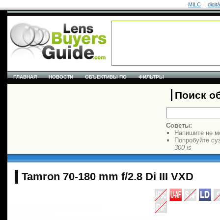
MILC
digit
ГЛАВНАЯ
НОВОСТИ
ОБЪЕКТИВЫ ПО
ФИЛЬТРЫ
Поиск о
Советы:
Напишите не м
Попробуйте су
300 is
Tamron 70-180 mm f/2.8 Di III VXD