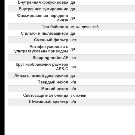
Внутренняя фокусировка
да
Внутреннее зумирование
да
Фиксированная передняя
да
линза
Тип байонета
металлический
С влаго- и пылезащитой
да
Сменный фильтр
нет
Автофокусировка с
да
ультразвуковым приводом
Stepping motor AF
нет
Круг изображения размера
нет
APS-C
Линза с низкой дисперсией
да
Твердый чехол
н/д
Мягкий чехол
н/д
Светозащитная бленда
включен
Штативный адаптер
н/д