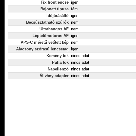
Fix frontlencse
igen
Bajonett típusa
fém
Időjárásálló
igen
Becsúsztatható szűrők
nem
Ultrahangos AF
nem
Léptetőmotoros AF
igen
APS-C méretű vetített kép
nem
Alacsony szórású lencsetag
igen
Kemény tok
nincs adat
Puha tok
nincs adat
Napellenző
nincs adat
Állvány adapter
nincs adat