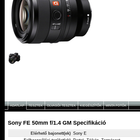
ADATLAP
TESZTEK
OLVASÓI TESZTEK
KIEGÉSZÍTŐK
MINTA FOTÓK
Sony FE 50mm f/1.4 GM Specifikáció
Elérhető bajonett(ek)
Sony E