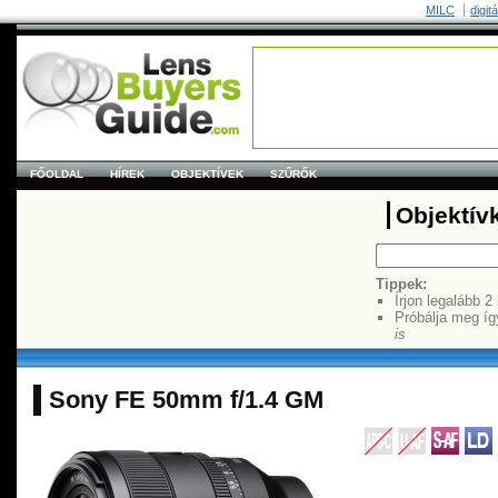
MILC
digit
FŐOLDAL
HÍREK
OBJEKTÍVEK
SZŰRŐK
Objektív
Tippek:
Írjon legalább 2
Próbálja meg íg
is
Sony FE 50mm f/1.4 GM