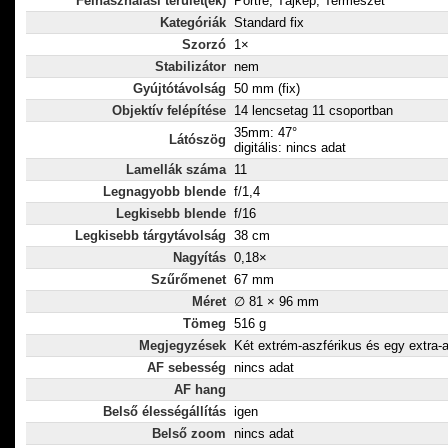
Felhasználási terület(ek)
Portré, Tájkép, Természet
Kategóriák
Standard fix
Szorzó
1×
Stabilizátor
nem
Gyújtótávolság
50 mm (fix)
Objektív felépítése
14 lencsetag 11 csoportban
35mm: 47°
Látószög
digitális: nincs adat
Lamellák száma
11
Legnagyobb blende
f/1,4
Legkisebb blende
f/16
Legkisebb tárgytávolság
38 cm
Nagyítás
0,18×
Szűrőmenet
67 mm
Méret
∅ 81 × 96 mm
Tömeg
516 g
Megjegyzések
Két extrém-aszférikus és egy extra-
AF sebesség
nincs adat
AF hang
Belső élességállítás
igen
Belső zoom
nincs adat