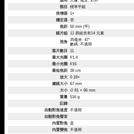
應用
人像, 風景, 野外
類目
標準平鏡
倍增器
1×
穩定器
否
焦距
50 mm (平)
鏡片組
11 群組含有14 元素
35毫米: 47°
視角
數碼: 不適用
葉片數目
11
最大光圈
f/1.4
最小光圈
f/16
最短焦距
38 cm
放大
0.18×
濾鏡大小
67 mm
大小
∅ 81 × 96 mm
重量
516 g
記錄
自動對焦速度
不適用
自動對焦聲音
內置對焦
是
內置變焦
不適用