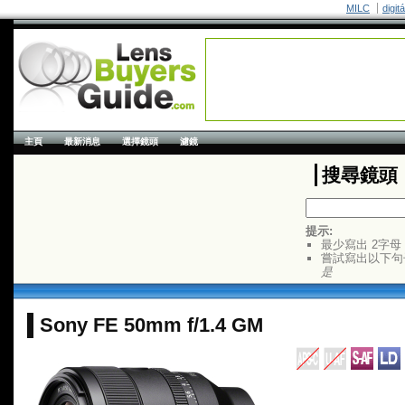
MILC
digit
主頁
最新消息
選擇鏡頭
濾鏡
搜尋鏡頭
提示:
最少寫出 2字母
嘗試寫出以下句
是
Sony FE 50mm f/1.4 GM