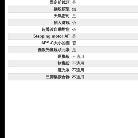
固定前鏡頭
是
接駁類型
鐵
天氣密封
是
插入濾鏡
否
超聲波自動對焦
否
Stepping motor AF
是
APS-C大小的圈
否
低散光度鏡頭元素
是
硬機殼
不適用
軟機殼
不適用
遮光罩
不適用
三腳架接合器
不適用