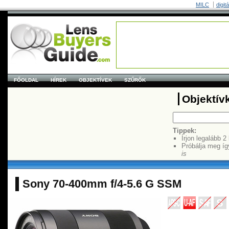
MILC
digit
FŐOLDAL
HÍREK
OBJEKTÍVEK
SZŰRŐK
Objektív
Tippek:
Írjon legalább 2
Próbálja meg íg
is
Sony 70-400mm f/4-5.6 G SSM