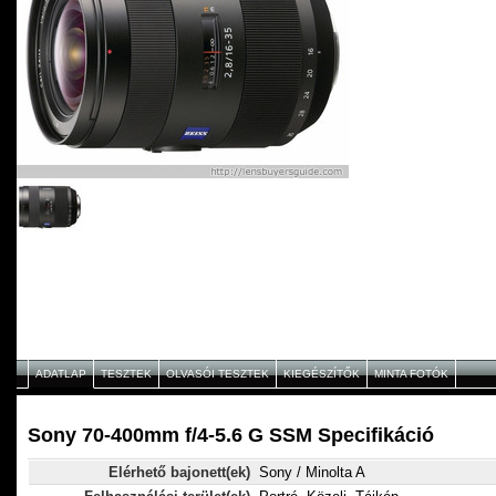
ADATLAP
TESZTEK
OLVASÓI TESZTEK
KIEGÉSZÍTŐK
MINTA FOTÓK
Sony 70-400mm f/4-5.6 G SSM Specifikáció
Elérhető bajonett(ek)
Sony / Minolta A