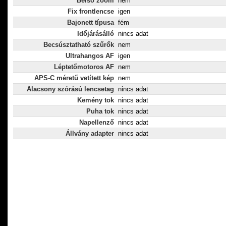
Belső zoom
nem
Fix frontlencse
igen
Bajonett típusa
fém
Időjárásálló
nincs adat
Becsúsztatható szűrők
nem
Ultrahangos AF
igen
Léptetőmotoros AF
nem
APS-C méretű vetített kép
nem
Alacsony szórású lencsetag
nincs adat
Kemény tok
nincs adat
Puha tok
nincs adat
Napellenző
nincs adat
Állvány adapter
nincs adat