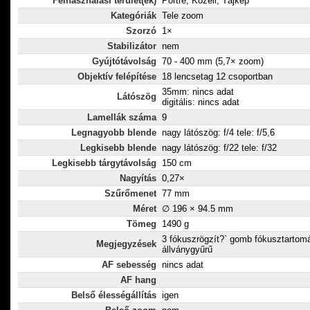
Felhasználási terület(ek)
Portré, Közeli, Tájkép
Kategóriák
Tele zoom
Szorzó
1×
Stabilizátor
nem
Gyújtótávolság
70 - 400 mm (5,7× zoom)
Objektív felépítése
18 lencsetag 12 csoportban
35mm: nincs adat
Látószög
digitális: nincs adat
Lamellák száma
9
Legnagyobb blende
nagy látószög: f/4 tele: f/5,6
Legkisebb blende
nagy látószög: f/22 tele: f/32
Legkisebb tárgytávolság
150 cm
Nagyítás
0,27×
Szűrőmenet
77 mm
Méret
∅ 196 × 94.5 mm
Tömeg
1490 g
3 fókuszrögzít?` gomb fókusztartom
Megjegyzések
állványgyűrű
AF sebesség
nincs adat
AF hang
Belső élességállítás
igen