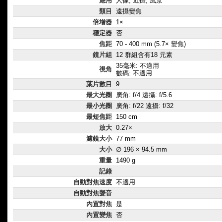
應用
人像, 近攝, 風景
類目
遠攝變焦
倍增器
1×
穩定器
否
焦距
70 - 400 mm (5.7× 變焦)
鏡片組
12 群組含有18 元素
35毫米: 不適用
視角
數碼: 不適用
葉片數目
9
最大光圈
廣角: f/4 遠攝: f/5.6
最小光圈
廣角: f/22 遠攝: f/32
最短焦距
150 cm
放大
0.27×
濾鏡大小
77 mm
大小
∅ 196 × 94.5 mm
重量
1490 g
記錄
自動對焦速度
不適用
自動對焦聲音
內置對焦
是
內置變焦
否