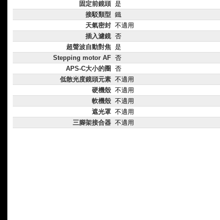
固定前鏡頭
是
接駁類型
鐵
天氣密封
不適用
插入濾鏡
否
超聲波自動對焦
是
Stepping motor AF
否
APS-C大小的圈
否
低散光度鏡頭元素
不適用
硬機殼
不適用
軟機殼
不適用
遮光罩
不適用
三腳架接合器
不適用