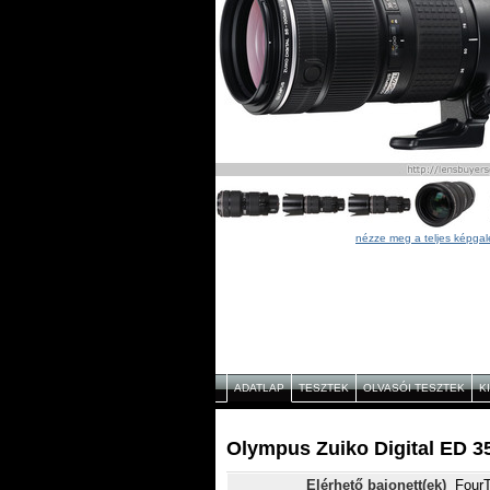
nézze meg a teljes képgal
ADATLAP
TESZTEK
OLVASÓI TESZTEK
K
Olympus Zuiko Digital ED 35
Elérhető bajonett(ek)
FourT