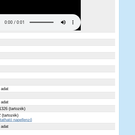
 adat
 adat
326 (tartozék)
 (tartozék)
atható napellenző
 adat