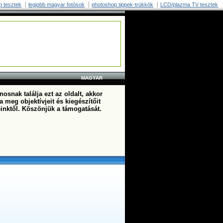
p tesztek
legjobb magyar fotósok
photoshop tippek-trükkök
LCD/plazma TV tesztek
MAGYAR
osnak találja ezt az oldalt, akkor
a meg objektívjeit és kiegészítőit
einktől. Köszönjük a támogatását.