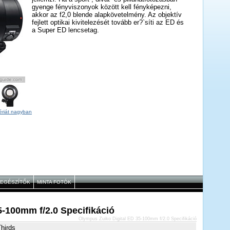
gyenge fényviszonyok között kell fényképezni,
akkor az f2,0 blende alapkövetelmény. Az objektív
fejlett optikai kivitelezését tovább er?`síti az ED és
a Super ED lencsetag.
ériát nagyban
IEGÉSZÍTŐK
MINTA FOTÓK
-100mm f/2.0 Specifikáció
Olympus Zuiko Digital ED 35-100mm f/2.0 Specifikáció
hirds