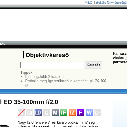
MILC
digitális fényképezõgé
RŐK
Ha haszn
Objektívkereső
vásárolj
partner
Tippek:
Írjon legalább 2 karaktert
Próbálja meg így szűkíteni a keresést: pl.
70 300
is
l ED 35-100mm f/2.0
Nagy f2,0 fényerej?` és kiváló optikai min?`ség
jellemzi. Ha a sport-, divat- és pillanatfotózásban