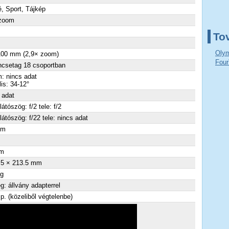
é, Sport, Tájkép
 zoom
To
Olym
100 mm (2,9× zoom)
Four
ncsetag 18 csoportban
: nincs adat
lis: 34-12°
 adat
látószög: f/2 tele: f/2
látószög: f/22 tele: nincs adat
cm
×
m
.5 × 213.5 mm
 g
: állvány adapterrel
p. (közeliből végtelenbe)