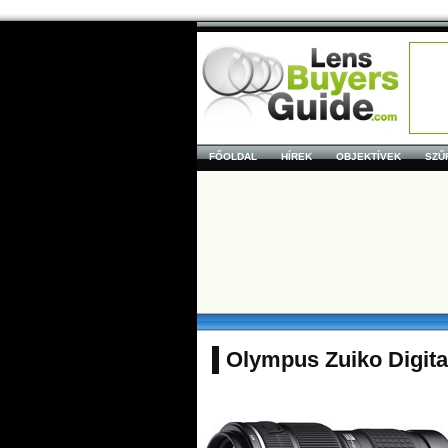
FŐOLDAL
HÍREK
OBJEKTÍVEK
SZŰ
Olympus Zuiko Digita