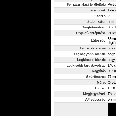
Felhasználási terület(ek)
Portr
Kategóriák
Tele
Szorzó
2×
Stabilizátor
nem
Gyújtótávolság
35 - 
Objektív felépítése
21 le
35mm
Látószög
digitá
Lamellák száma
nincs
Legnagyobb blende
nagy 
Legkisebb blende
nagy 
Legkisebb tárgytávolság
140 
Nagyítás
0,09
Szűrőmenet
77 m
Méret
∅ 96
Tömeg
1650
Megjegyzések
Tömeg
AF sebesség
0,7 m