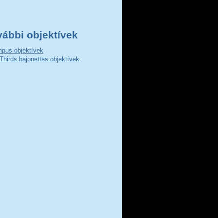
vábbi objektívek
pus objektívek
Thirds bajonettes objektívek