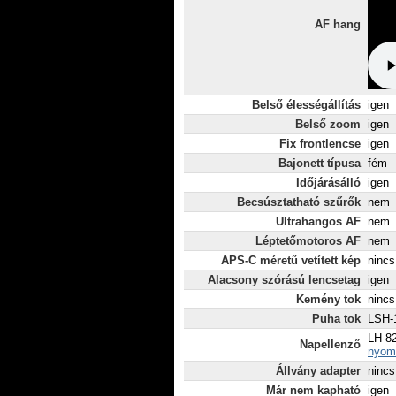
AF hang
Belső élességállítás
igen
Belső zoom
igen
Fix frontlencse
igen
Bajonett típusa
fém
Időjárásálló
igen
Becsúsztatható szűrők
nem
Ultrahangos AF
nem
Léptetőmotoros AF
nem
APS-C méretű vetített kép
nincs
Alacsony szórású lencsetag
igen
Kemény tok
nincs
Puha tok
LSH-1
LH-82
Napellenző
nyomt
Állvány adapter
nincs
Már nem kapható
igen