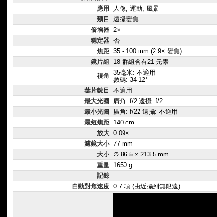
應用
人像, 運動, 風景
類目
遠攝變焦
倍增器
2×
穩定器
否
焦距
35 - 100 mm (2.9× 變焦)
鏡片組
18 群組含有21 元素
35毫米: 不適用
視角
數碼: 34-12°
葉片數目
不適用
最大光圈
廣角: f/2 遠攝: f/2
最小光圈
廣角: f/22 遠攝: 不適用
最短焦距
140 cm
放大
0.09×
濾鏡大小
77 mm
大小
∅ 96.5 × 213.5 mm
重量
1650 g
記錄
自動對焦速度
0.7 項 (由近攝到無限遠)