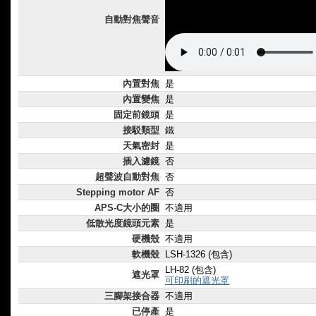
自動對焦聲音
內置對焦
是
內置變焦
是
固定前鏡頭
是
接駁類型
鐵
天氣密封
是
插入濾鏡
否
超聲波自動對焦
否
Stepping motor AF
否
APS-C大小的圈
不適用
低散光度鏡頭元素
是
硬機殼
不適用
軟機殼
LSH-1326 (包含)
LH-82 (包含)
遮光罩
可印刷的遮光罩
三腳架接合器
不適用
已停產
是