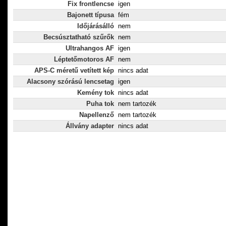
Fix frontlencse
igen
Bajonett típusa
fém
Időjárásálló
nem
Becsúsztatható szűrők
nem
Ultrahangos AF
igen
Léptetőmotoros AF
nem
APS-C méretű vetített kép
nincs adat
Alacsony szórású lencsetag
igen
Kemény tok
nincs adat
Puha tok
nem tartozék
Napellenző
nem tartozék
Állvány adapter
nincs adat