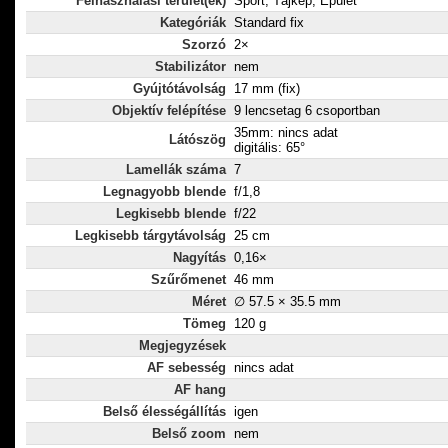
Felhasználási terület(ek)
Sport, Tájkép, Épület
Kategóriák
Standard fix
Szorzó
2×
Stabilizátor
nem
Gyújtótávolság
17 mm (fix)
Objektív felépítése
9 lencsetag 6 csoportban
35mm: nincs adat
Látószög
digitális: 65°
Lamellák száma
7
Legnagyobb blende
f/1,8
Legkisebb blende
f/22
Legkisebb tárgytávolság
25 cm
Nagyítás
0,16×
Szűrőmenet
46 mm
Méret
∅ 57.5 × 35.5 mm
Tömeg
120 g
Megjegyzések
AF sebesség
nincs adat
AF hang
Belső élességállítás
igen
Belső zoom
nem