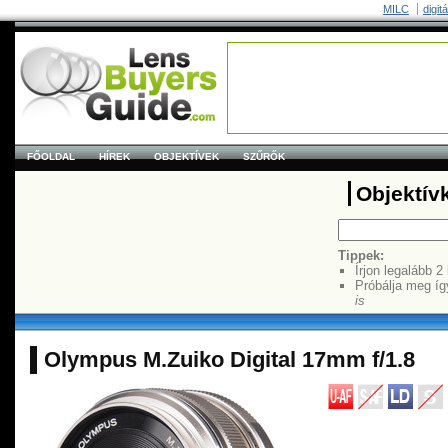
MILC
digit
FŐOLDAL
HÍREK
OBJEKTÍVEK
SZŰRŐK
Objektív
Tippek:
Írjon legalább 2
Próbálja meg íg
is
Olympus M.Zuiko Digital 17mm f/1.8