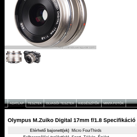
ADATLAP
TESZTEK
OLVASÓI TESZTEK
KIEGÉSZÍTŐK
MINTA FOTÓK
Olympus M.Zuiko Digital 17mm f/1.8 Specifikáció
O
Elérhető bajonett(ek)
Micro FourThirds