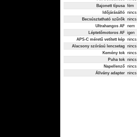
Bajonett típusa
fém
Időjárásálló
nincs
Becsúsztatható szűrők
nincs
Ultrahangos AF
nem
Léptetőmotoros AF
igen
APS-C méretű vetített kép
nincs
Alacsony szórású lencsetag
nincs
Kemény tok
nincs
Puha tok
nincs
Napellenző
nincs
Állvány adapter
nincs