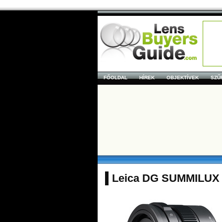
FŐOLDAL
HÍREK
OBJEKTÍVEK
SZŰ
Leica DG SUMMILUX 