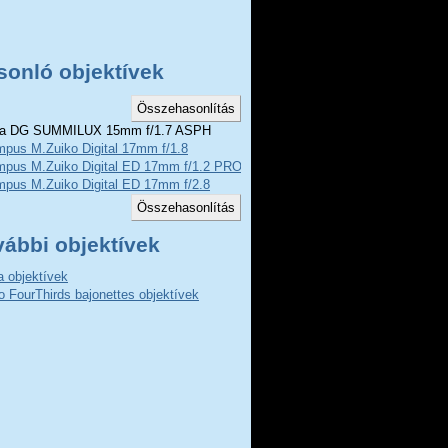
sonló objektívek
ca DG SUMMILUX 15mm f/1.7 ASPH
mpus M.Zuiko Digital 17mm f/1.8
mpus M.Zuiko Digital ED 17mm f/1.2 PRO
mpus M.Zuiko Digital ED 17mm f/2.8
vábbi objektívek
a objektívek
o FourThirds bajonettes objektívek