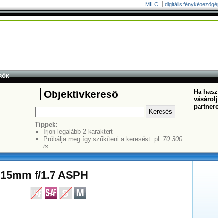
MILC
digitális fényképezõgé
RŐK
Ha haszn
Objektívkereső
vásárolj
partner
Tippek:
Írjon legalább 2 karaktert
Próbálja meg így szűkíteni a keresést: pl.
70 300
is
15mm f/1.7 ASPH