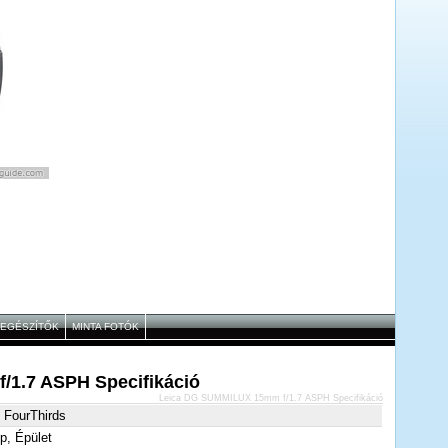
IEGÉSZÍTŐK
MINTA FOTÓK
1.7 ASPH Specifikáció
Leica DG SUMMILUX 15mm f/1.7 ASPH Specifikáció
 FourThirds
p, Épület