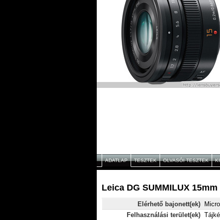
ADATLAP
TESZTEK
OLVASÓI TESZTEK
K
Leica DG SUMMILUX 15mm f/
Elérhető bajonett(ek)
Micro
Felhasználási terület(ek)
Tájké