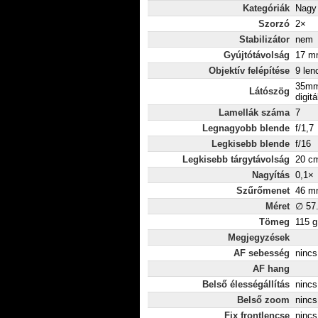
Kategóriák
Nagy 
Szorzó
2×
Stabilizátor
nem
Gyújtótávolság
17 mm
Objektív felépítése
9 len
35mm
Látószög
digitá
Lamellák száma
7
Legnagyobb blende
f/1,7
Legkisebb blende
f/16
Legkisebb tárgytávolság
20 c
Nagyítás
0,1×
Szűrőmenet
46 m
Méret
∅ 57
Tömeg
115 g
Megjegyzések
AF sebesség
nincs
AF hang
Belső élességállítás
nincs
Belső zoom
nincs
Fix frontlencse
nincs