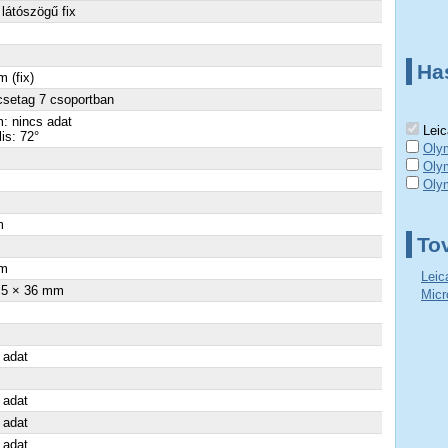
látószögű fix
Ha
 (fix)
csetag 7 csoportban
: nincs adat
Lei
lis: 72°
Oly
Oly
Oly
m
To
m
Leic
.5 × 36 mm
Micr
 adat
 adat
 adat
 adat