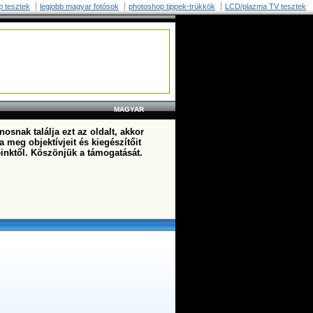
p tesztek
legjobb magyar fotósok
photoshop tippek-trükkök
LCD/plazma TV tesztek
MAGYAR
osnak találja ezt az oldalt, akkor
a meg objektívjeit és kiegészítőit
einktől. Köszönjük a támogatását.