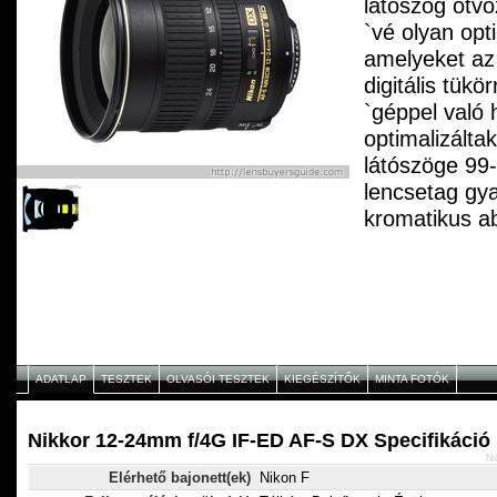
látószög ötvö
`vé olyan opti
amelyeket az
digitális tük
`géppel való 
optimalizáltak
látószöge 99
lencsetag gyak
kromatikus ab
aszférikus le
kiküszöbölés
összméret c
segítenek. A 
képkört produ
révén csökke
ADATLAP
TESZTEK
OLVASÓI TESZTEK
KIEGÉSZÍTŐK
MINTA FOTÓK
`je, ami közép
optimális kép
Nikkor 12-24mm f/4G IF-ED AF-S DX Specifikáció
Ni
Elérhető bajonett(ek)
Nikon F