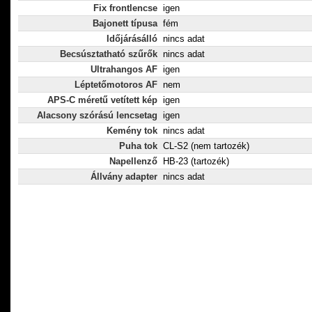
Fix frontlencse
igen
Bajonett típusa
fém
Időjárásálló
nincs adat
Becsúsztatható szűrők
nincs adat
Ultrahangos AF
igen
Léptetőmotoros AF
nem
APS-C méretű vetített kép
igen
Alacsony szórású lencsetag
igen
Kemény tok
nincs adat
Puha tok
CL-S2 (nem tartozék)
Napellenző
HB-23 (tartozék)
Állvány adapter
nincs adat