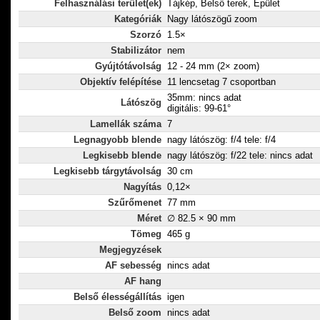
Felhasználási terület(ek)
Tájkép, Belső terek, Épület
Kategóriák
Nagy látószögű zoom
Szorzó
1.5×
Stabilizátor
nem
Gyújtótávolság
12 - 24 mm (2× zoom)
Objektív felépítése
11 lencsetag 7 csoportban
35mm: nincs adat
Látószög
digitális: 99-61°
Lamellák száma
7
Legnagyobb blende
nagy látószög: f/4 tele: f/4
Legkisebb blende
nagy látószög: f/22 tele: nincs adat
Legkisebb tárgytávolság
30 cm
Nagyítás
0,12×
Szűrőmenet
77 mm
Méret
∅ 82.5 × 90 mm
Tömeg
465 g
Megjegyzések
AF sebesség
nincs adat
AF hang
Belső élességállítás
igen
Belső zoom
nincs adat