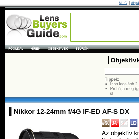
MILC
digit
FŐOLDAL
HÍREK
OBJEKTÍVEK
SZŰRŐK
Objektív
Tippek:
Írjon legalább 2
Próbálja meg íg
is
Nikkor 12-24mm f/4G IF-ED AF-S DX
Az objektív k