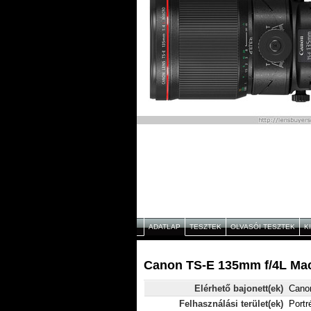
ADATLAP
TESZTEK
OLVASÓI TESZTEK
K
Canon TS-E 135mm f/4L Mac
Elérhető bajonett(ek)
Cano
Felhasználási terület(ek)
Portr