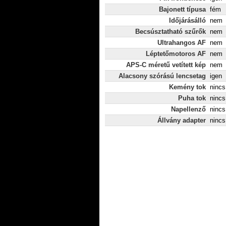
Bajonett típusa
fém
Időjárásálló
nem
Becsúsztatható szűrők
nem
Ultrahangos AF
nem
Léptetőmotoros AF
nem
APS-C méretű vetített kép
nem
Alacsony szórású lencsetag
igen
Kemény tok
nincs
Puha tok
nincs
Napellenző
nincs
Állvány adapter
nincs