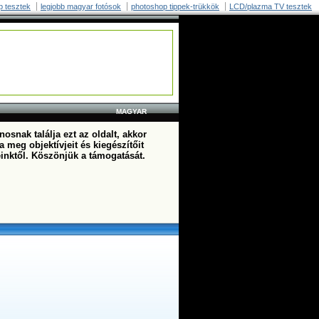
p tesztek
legjobb magyar fotósok
photoshop tippek-trükkök
LCD/plazma TV tesztek
MAGYAR
osnak találja ezt az oldalt, akkor
a meg objektívjeit és kiegészítőit
einktől. Köszönjük a támogatását.