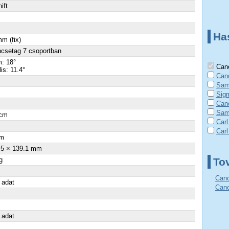
hift
Ha
m (fix)
ncsetag 7 csoportban
: 18°
Cano
lis: 11.4°
Can
Sam
Sig
Can
Sam
 cm
Car
Carl
m
.5 × 139.1 mm
g
To
Cano
 adat
Cano
 adat