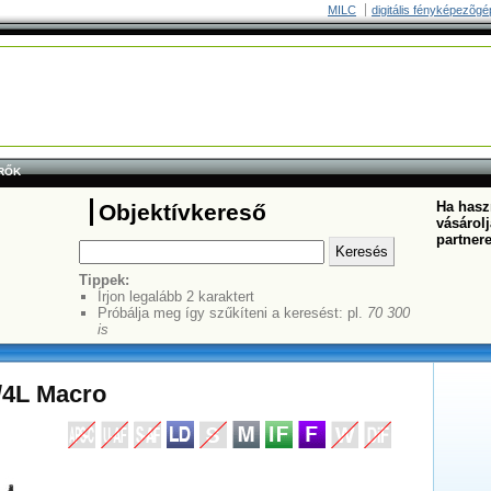
MILC
digitális fényképezõgé
RŐK
Ha haszn
Objektívkereső
vásárolj
partner
Tippek:
Írjon legalább 2 karaktert
Próbálja meg így szűkíteni a keresést: pl.
70 300
is
/4L Macro