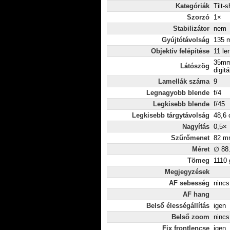
Kategóriák
Tilt-s
Szorzó
1×
Stabilizátor
nem
Gyújtótávolság
135 m
Objektív felépítése
11 le
35mm
Látószög
digitá
Lamellák száma
9
Legnagyobb blende
f/4
Legkisebb blende
f/45
Legkisebb tárgytávolság
48,6
Nagyítás
0,5×
Szűrőmenet
82 m
Méret
∅ 88
Tömeg
1110 
Megjegyzések
AF sebesség
nincs
AF hang
Belső élességállítás
igen
Belső zoom
nincs
Fix frontlencse
igen