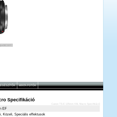
IEGÉSZÍTŐK
MINTA FOTÓK
ro Specifikáció
Canon TS-E 135mm f/4L Macro Specifikáció
n EF
é, Közeli, Speciális effektusok