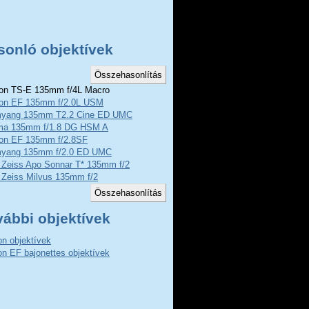
sonló objektívek
n TS-E 135mm f/4L Macro
on EF 135mm f/2.0L USM
yang 135mm T2.2 Cine ED UMC
ma 135mm f/1.8 DG HSM A
on EF 135mm f/2.8SF
yang 135mm f/2.0 ED UMC
l Zeiss Apo Sonnar T* 135mm f/2
 Zeiss Milvus 135mm f/2
vábbi objektívek
n objektívek
n EF bajonettes objektívek