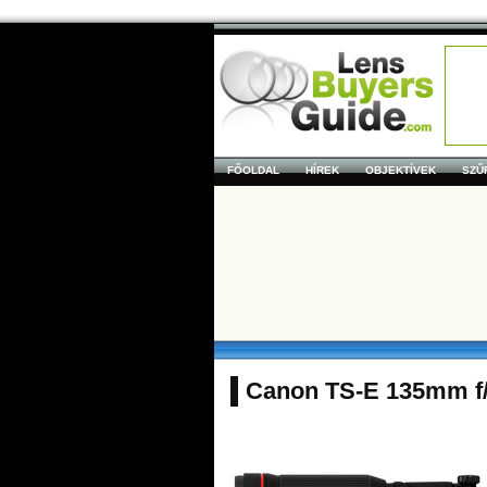
FŐOLDAL
HÍREK
OBJEKTÍVEK
SZŰ
Canon TS-E 135mm f