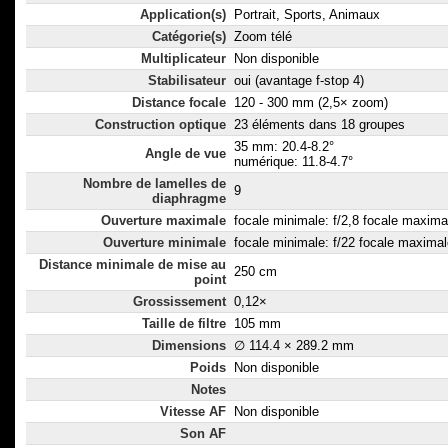
Application(s)
Portrait, Sports, Animaux
Catégorie(s)
Zoom télé
Multiplicateur
Non disponible
Stabilisateur
oui (avantage f-stop 4)
Distance focale
120 - 300 mm (2,5× zoom)
Construction optique
23 éléments dans 18 groupes
35 mm: 20.4-8.2°
Angle de vue
numérique: 11.8-4.7°
Nombre de lamelles de
9
diaphragme
Ouverture maximale
focale minimale: f/2,8 focale maximal
Ouverture minimale
focale minimale: f/22 focale maximal
Distance minimale de mise au
250 cm
point
Grossissement
0,12×
Taille de filtre
105 mm
Dimensions
∅ 114.4 × 289.2 mm
Poids
Non disponible
Notes
Vitesse AF
Non disponible
Son AF