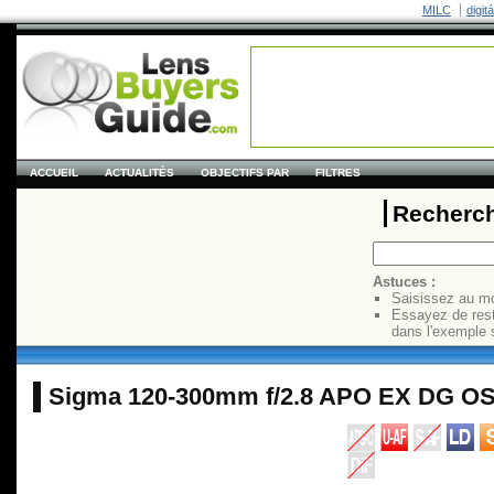
MILC
digit
ACCUEIL
ACTUALITÉS
OBJECTIFS PAR
FILTRES
Recherch
Astuces :
Saisissez au mo
Essayez de res
dans l'exemple 
Sigma 120-300mm f/2.8 APO EX DG O