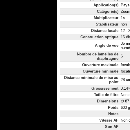
Application(s)
Paysa
Catégorie(s)
Zoom
Multiplicateur
1×
Stabilisateur
non
Distance focale
12 -
Construction optique
16 él
35 m
Angle de vue
numér
Nombre de lamelles de
6
diaphragme
Ouverture maximale
focal
Ouverture minimale
focal
Distance minimale de mise au
28 c
point
Grossissement
0,14
Taille de filtre
Non d
Dimensions
∅ 87
Poids
600 g
Notes
Vitesse AF
Non d
Son AF