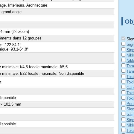
ge, Intérieurs, Architecture
 grand-angle
Obj
 24 mm (2× zoom)
éments dans 12 groupes
Sigm
Sig
m: 122-84.1°
ique: 93.1-54.8°
Sig
Nik
Nik
Tamr
e minimale: f/4,5 focale maximale: f/5,6
Tam
e minimale: f/22 focale maximale: Non disponible
Tok
m
Toki
Can
×
Tok
isponible
Tok
Pen
 × 102.5 mm
Sig
Sam
Sig
isponible
Nik
Tok