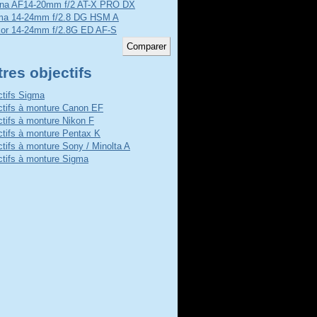
ina AF14-20mm f/2 AT-X PRO DX
ma 14-24mm f/2.8 DG HSM A
kor 14-24mm f/2.8G ED AF-S
res objectifs
ctifs Sigma
ctifs à monture Canon EF
ctifs à monture Nikon F
ctifs à monture Pentax K
ctifs à monture Sony / Minolta A
ctifs à monture Sigma