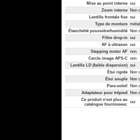
Mise au point interne
oui
Zoom interne
Non d
Lentille frontale fixe
oui
Type de monture
métal
Étanchéité poussière/humidité
Non d
Filtre drop-in
oui
AF à ultrason
oui
Stepping motor AF
non
Cercle image APS-C
non
Lentille LD (faible dispersion)
oui
Étui rigide
Non d
Étui souple
Non d
Pare-soleil
Non d
Adaptateur pour trépied
Non d
Ce produit n'est plus au
oui
catalogue fournisseur.