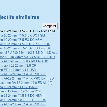
ectifs similaires
a 12-24mm f/4.5-5.6 EX DG ASP HSM
ma 10-20mm f/4-5.6 EX DC HSM
ma 10-20mm f/3.5 EX DC HSM
kor 10-20mm f/4.5-5.6G VR AF-P DX
kor 10-24mm F/3.5-4.5G ED AF-S DX
on SP AF10-24mm f/3.5-4.5 Di-II LD Aspherical
ron SP 10-24mm f/3.5-4.5 Di II VC HLD
ina AF11-20mm f/2.8 AT-X PRO DX
na atx-i 11-20mm f/2.8 CF
on EF 11-24mm f/4 L USM
ina AF12-24mm f/4 AT-X PRO DX
ina AF12-24mm f/4 AT-X PRO DX II SD
tax smc DA 12-24mm f/4.0 ED AL (IF)
ma 12-24mm f/4 DG HSM A
sung D-Xenon 12-24mm f/4.0
ma 12-24mm f/4.5-5.6 DG HSM II
kor 12-24mm f/4G IF-ED AF-S DX
ina AF12-28mm f/4 AT-X PRO DX