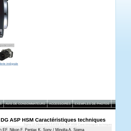
lerie intégrale
S
AVIS DE CONSOMMATEURS
ACCESSOIRES
EXEMPLES DE PHOTOS
 DG ASP HSM Caractéristiques techniques
Sigma 12-24mm f/4.5-5.6 EX DG ASP HSM Caractéristiques techniques
 EF, Nikon F, Pentax K, Sony / Minolta A, Sigma