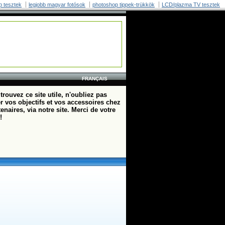
p tesztek
legjobb magyar fotósok
photoshop tippek-trükkök
LCD/plazma TV tesztek
FRANÇAIS
trouvez ce site utile, n'oubliez pas
r vos objectifs et vos accessoires chez
enaires, via notre site. Merci de votre
!