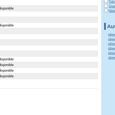
Tok
Sig
isponible
Nik
isponible
Aut
obje
obje
obje
obje
obje
obje
isponible
isponible
isponible
isponible