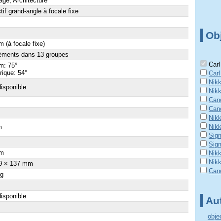
ge, Architecture
tif grand-angle à focale fixe
Obj
 (à focale fixe)
éments dans 13 groupes
Carl
m: 75°
ique: 54°
Carl
Nik
isponible
Nik
Can
Can
Nik
Nik
m
Sig
×
Sig
m
Nik
Nik
9 × 137 mm
Can
 g
isponible
Aut
obje