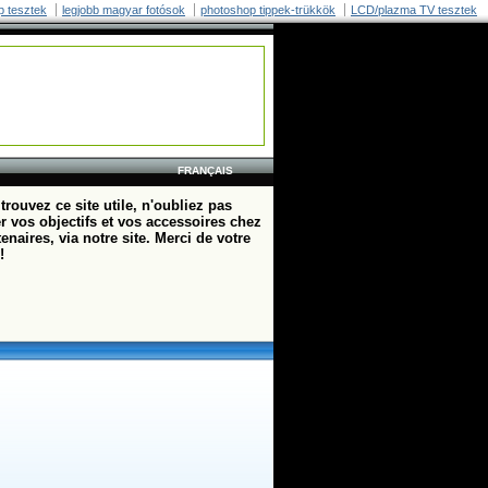
p tesztek
legjobb magyar fotósok
photoshop tippek-trükkök
LCD/plazma TV tesztek
FRANÇAIS
trouvez ce site utile, n'oubliez pas
r vos objectifs et vos accessoires chez
enaires, via notre site. Merci de votre
!