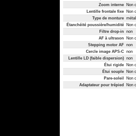
Zoom interne
Non d
Lentille frontale fixe
Non d
Type de monture
métal
Étanchéité poussière/humidité
Non d
Filtre drop-in
non
AF à ultrason
Non d
Stepping motor AF
non
Cercle image APS-C
non
Lentille LD (faible dispersion)
non
Étui rigide
Non d
Étui souple
Non d
Pare-soleil
Non d
Adaptateur pour trépied
Non d