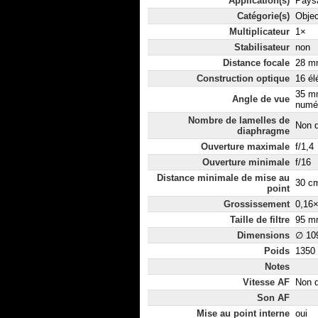
Application(s)
Paysa
Catégorie(s)
Objec
Multiplicateur
1×
Stabilisateur
non
Distance focale
28 mm
Construction optique
16 él
35 m
Angle de vue
numér
Nombre de lamelles de
Non d
diaphragme
Ouverture maximale
f/1,4
Ouverture minimale
f/16
Distance minimale de mise au
30 c
point
Grossissement
0,16
Taille de filtre
95 m
Dimensions
∅ 10
Poids
1350
Notes
Vitesse AF
Non d
Son AF
Mise au point interne
oui