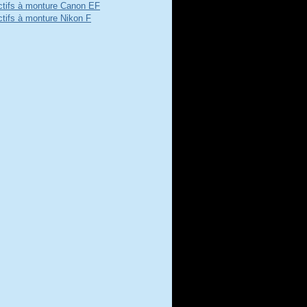
ctifs à monture Canon EF
ctifs à monture Nikon F