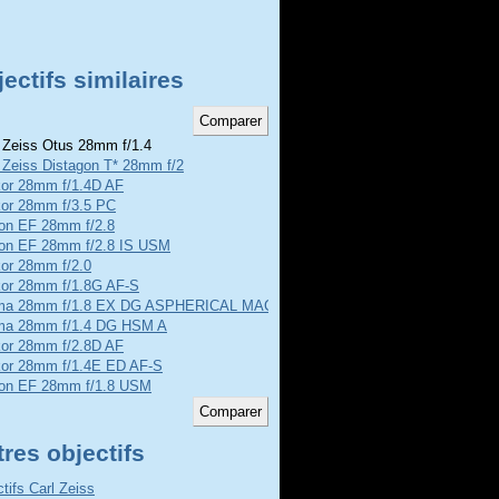
ectifs similaires
 Zeiss Otus 28mm f/1.4
 Zeiss Distagon T* 28mm f/2
kor 28mm f/1.4D AF
kor 28mm f/3.5 PC
on EF 28mm f/2.8
on EF 28mm f/2.8 IS USM
kor 28mm f/2.0
kor 28mm f/1.8G AF-S
ma 28mm f/1.8 EX DG ASPHERICAL MACRO
ma 28mm f/1.4 DG HSM A
kor 28mm f/2.8D AF
kor 28mm f/1.4E ED AF-S
on EF 28mm f/1.8 USM
res objectifs
ctifs Carl Zeiss