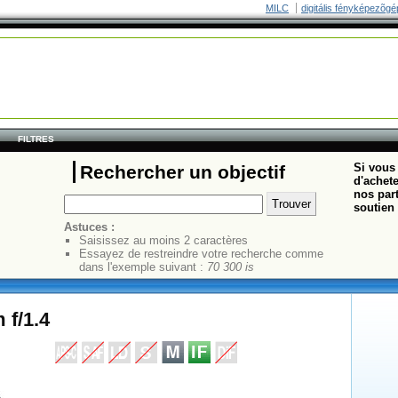
MILC
digitális fényképezõgé
FILTRES
Si vous 
Rechercher un objectif
d'achete
nos part
soutien 
Astuces :
Saisissez au moins 2 caractères
Essayez de restreindre votre recherche comme
dans l'exemple suivant :
70 300 is
 f/1.4