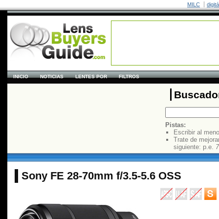
MILC
digit
INICIO
NOTICIAS
LENTES POR
FILTROS
Buscador
Pistas:
Escribir al men
Trate de mejora
siguiente: p.e.
7
Sony FE 28-70mm f/3.5-5.6 OSS