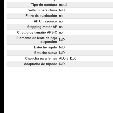
Tipo de montura
metal
Sellado para clima
N/D
Filtro de sustitución
no
AF Ultrasónico
no
Stepping motor AF
no
Círculo de tamaño APS-C
no
Elemento de lente de baja
N/D
dispersión
Estuche rígido
N/D
Estuche suave
N/D
Capucha para lentes
ALC-SH130
Adaptador de trípode
N/D