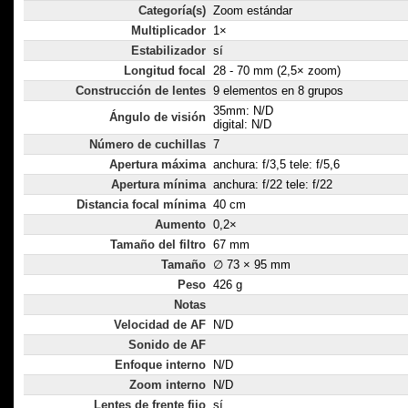
Categoría(s)
Zoom estándar
Multiplicador
1×
Estabilizador
sí
Longitud focal
28 - 70 mm (2,5× zoom)
Construcción de lentes
9 elementos en 8 grupos
35mm: N/D
Ángulo de visión
digital: N/D
Número de cuchillas
7
Apertura máxima
anchura: f/3,5 tele: f/5,6
Apertura mínima
anchura: f/22 tele: f/22
Distancia focal mínima
40 cm
Aumento
0,2×
Tamaño del filtro
67 mm
Tamaño
∅ 73 × 95 mm
Peso
426 g
Notas
Velocidad de AF
N/D
Sonido de AF
Enfoque interno
N/D
Zoom interno
N/D
Lentes de frente fijo
sí