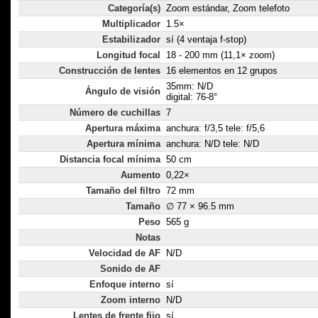
Categoría(s)
Zoom estándar, Zoom telefoto
Multiplicador
1.5×
Estabilizador
sí (4 ventaja f-stop)
Longitud focal
18 - 200 mm (11,1× zoom)
Construcción de lentes
16 elementos en 12 grupos
35mm: N/D
Ángulo de visión
digital: 76-8°
Número de cuchillas
7
Apertura máxima
anchura: f/3,5 tele: f/5,6
Apertura mínima
anchura: N/D tele: N/D
Distancia focal mínima
50 cm
Aumento
0,22×
Tamaño del filtro
72 mm
Tamaño
∅ 77 × 96.5 mm
Peso
565 g
Notas
Velocidad de AF
N/D
Sonido de AF
Enfoque interno
sí
Zoom interno
N/D
Lentes de frente fijo
sí