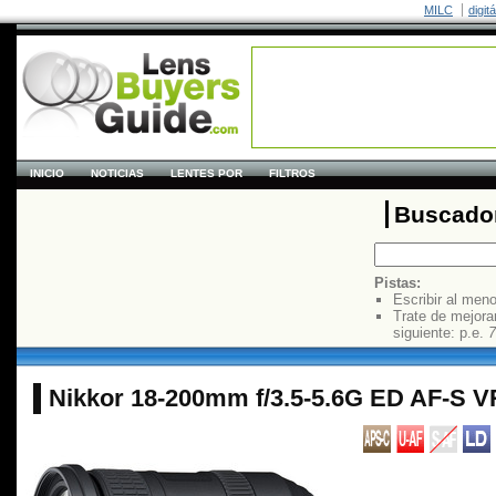
MILC
digit
INICIO
NOTICIAS
LENTES POR
FILTROS
Buscador
Pistas:
Escribir al men
Trate de mejora
siguiente: p.e.
7
Nikkor 18-200mm f/3.5-5.6G ED AF-S V