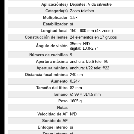
Aplicación(es)
Deportes, Vida silvestre
Categoría(s)
Zoom telefoto
Multiplicador
1.5×
Estabilizador
sí
Longitud focal
150 - 600 mm (4× zoom)
Construcción de lentes
24 elementos en 17 grupos
35mm: N/D
Ángulo de visión
digital: 10.8-2.7°
Número de cuchillas
9
Apertura máxima
anchura: f/5,6 tele: f/8
Apertura mínima
anchura: f/22 tele: f/22
Distancia focal mínima
240 cm
Aumento
0,24×
Tamaño del filtro
82 mm
Tamaño
∅ 99 × 314.5 mm
Peso
1605 g
Notas
Velocidad de AF
N/D
Sonido de AF
Enfoque interno
sí
Zoom interno
sí