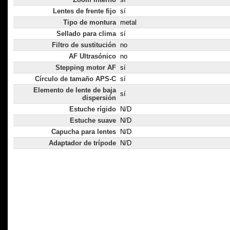
Lentes de frente fijo
sí
Tipo de montura
metal
Sellado para clima
sí
Filtro de sustitución
no
AF Ultrasónico
no
Stepping motor AF
sí
Círculo de tamaño APS-C
sí
Elemento de lente de baja
sí
dispersión
Estuche rígido
N/D
Estuche suave
N/D
Capucha para lentes
N/D
Adaptador de trípode
N/D