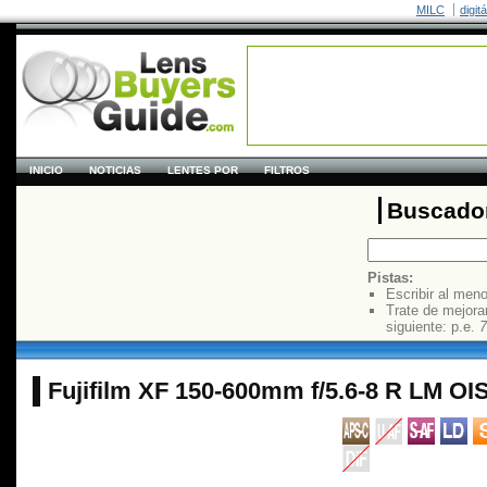
MILC
digit
INICIO
NOTICIAS
LENTES POR
FILTROS
Buscador
Pistas:
Escribir al men
Trate de mejora
siguiente: p.e.
7
Fujifilm XF 150-600mm f/5.6-8 R LM O