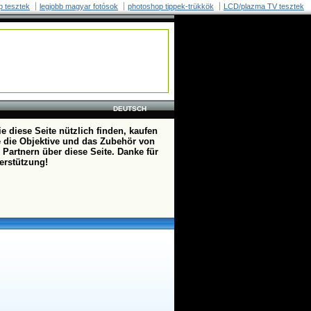
p tesztek
legjobb magyar fotósok
photoshop tippek-trükkök
LCD/plazma TV tesztek
DEUTSCH
e diese Seite nützlich finden, kaufen
te die Objektive und das Zubehör von
 Partnern über diese Seite. Danke für
terstützung!