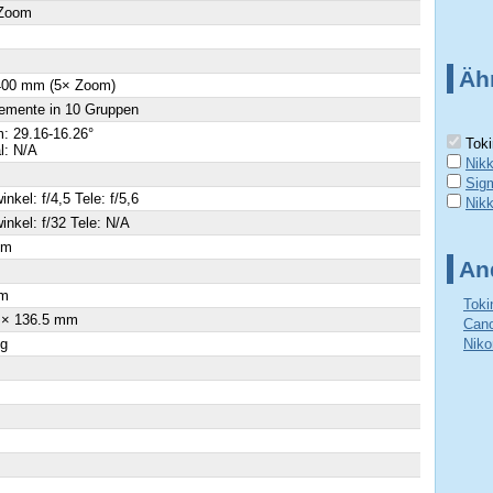
 Zoom
Äh
 400 mm (5× Zoom)
emente in 10 Gruppen
: 29.16-16.26°
Toki
al: N/A
Nik
Sig
inkel: f/4,5 Tele: f/5,6
Nik
inkel: f/32 Tele: N/A
cm
An
×
m
Toki
 × 136.5 mm
Cano
 g
Niko