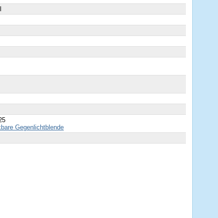
l
25
bare Gegenlichtblende