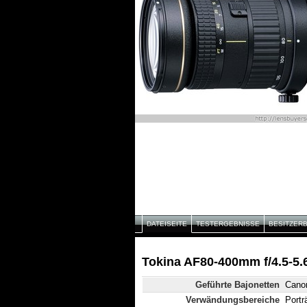
DATEISEITE
TESTERGEBNISSE
BESITZER
Tokina AF80-400mm f/4.5-5.6
Geführte Bajonetten
Cano
Verwändungsbereiche
Portr