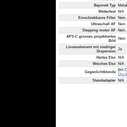
Bajonett Typ
Metal
Wetterfest
N/A
Einschiebbares Filter
Nein
Ultraschall AF
Nein
Stepping motor AF
Nein
APS-C grosses projektiertes
Nein
Bild
Linsenelement mit niedriger
Ja
Dispersion
Hartes Etui
N/A
Weiches Etui
N/A
BH-7
Gegenlichtblende
Druck
Standadapter
N/A