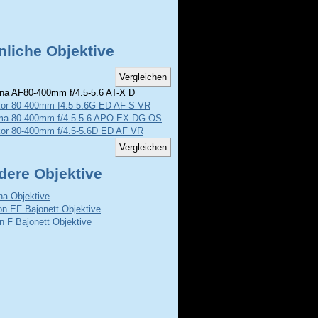
nliche Objektive
na AF80-400mm f/4.5-5.6 AT-X D
kor 80-400mm f4.5-5.6G ED AF-S VR
ma 80-400mm f/4.5-5.6 APO EX DG OS
kor 80-400mm f/4.5-5.6D ED AF VR
dere Objektive
na Objektive
n EF Bajonett Objektive
n F Bajonett Objektive