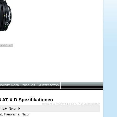
BEWERTUNGEN
ZUBEHÖR
MUSTERFOTOS
 AT-X D Spezifikationen
Tokina AF80-400mm f/4.5-5.6 AT-X D Spezifikationen
n EF, Nikon F
ät, Panorama, Natur