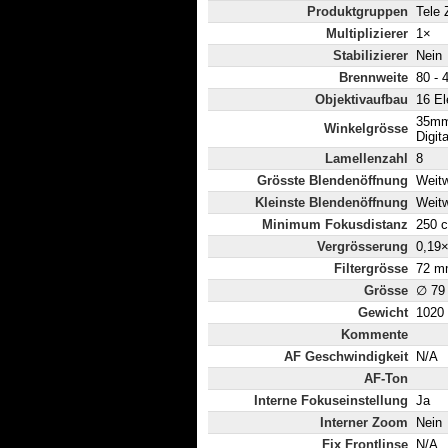
Produktgruppen
Tele
Multiplizierer
1×
Stabilizierer
Nein
Brennweite
80 -
Objektivaufbau
16 El
35mm
Winkelgrösse
Digit
Lamellenzahl
8
Grösste Blendenöffnung
Weitw
Kleinste Blendenöffnung
Weitw
Minimum Fokusdistanz
250 
Vergrösserung
0,19
Filtergrösse
72 m
Grösse
∅ 79
Gewicht
1020
Kommente
AF Geschwindigkeit
N/A
AF-Ton
Interne Fokuseinstellung
Ja
Interner Zoom
Nein
Fix Frontlinse
N/A