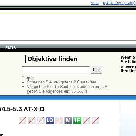
MILC
digitális fényképezõgé
FILTER
Wenn Si
Objektive finden
Sie bit
unseren
Ihre Un
Tipps:
Schreiben Sie wenigstens 2 Charaktäre
Versuchen Sie die Suche einzuschränken, zB.
geben Sie folgendes ein:
70 300 is
4.5-5.6 AT-X D