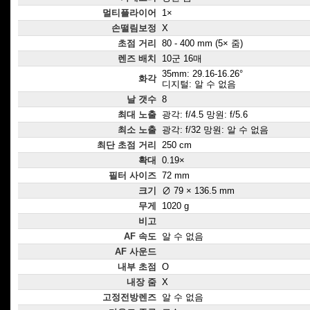
멀티플라이어
1×
손떨림보정
X
초점 거리
80 - 400 mm (5× 줌)
렌즈 배치
10군 16매
35mm: 29.16-16.26°
화각
디지털: 알 수 없음
날 갯수
8
최대 노출
광각: f/4.5 망원: f/5.6
최소 노출
광각: f/32 망원: 알 수 없음
최단 초점 거리
250 cm
확대
0.19×
필터 사이즈
72 mm
크기
∅ 79 × 136.5 mm
무게
1020 g
비고
AF 속도
알 수 없음
AF 사운드
내부 초점
O
내장 줌
X
고정전방렌즈
알 수 없음