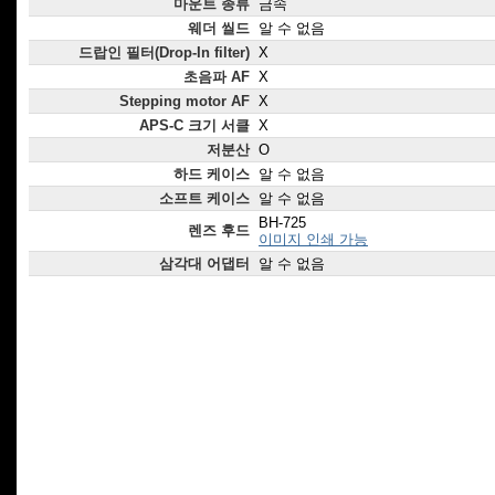
마운트 종류
금속
웨더 씰드
알 수 없음
드랍인 필터(Drop-In filter)
X
초음파 AF
X
Stepping motor AF
X
APS-C 크기 서클
X
저분산
O
하드 케이스
알 수 없음
소프트 케이스
알 수 없음
BH-725
렌즈 후드
이미지 인쇄 가능
삼각대 어댑터
알 수 없음