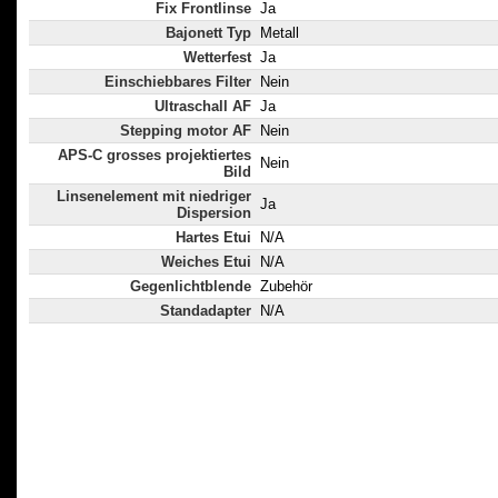
Fix Frontlinse
Ja
Bajonett Typ
Metall
Wetterfest
Ja
Einschiebbares Filter
Nein
Ultraschall AF
Ja
Stepping motor AF
Nein
APS-C grosses projektiertes
Nein
Bild
Linsenelement mit niedriger
Ja
Dispersion
Hartes Etui
N/A
Weiches Etui
N/A
Gegenlichtblende
Zubehör
Standadapter
N/A