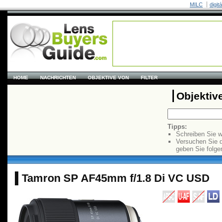
MILC
digit
HOME
NACHRICHTEN
OBJEKTIVE VON
FILTER
Objektiv
Tipps:
Schreiben Sie w
Versuchen Sie 
geben Sie folge
Tamron SP AF45mm f/1.8 Di VC USD