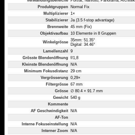
Verwändungsbereiche
Porträt, Nahfoto, Panorama, Architek
Produktgruppen
Normal Fix
Multiplizierer
1×
Stabilizierer
Ja (3.5 f-stop advantage)
Brennweite
45 mm (Fix)
Objektivaufbau
10 Elemente in 8 Gruppen
35mm: 51.35°
Winkelgrösse
Digital: 34.46°
Lamellenzahl
9
Grösste Blendenöffnung
f/1,8
Kleinste Blendenöffnung
N/A
Minimum Fokusdistanz
29 cm
Vergrösserung
0,29×
Filtergrösse
67 mm
Grösse
∅ 80.4 × 91.7 mm
Gewicht
540 g
Kommente
AF Geschwindigkeit
N/A
AF-Ton
Interne Fokuseinstellung
N/A
Interner Zoom
N/A