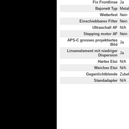
Fix Frontlinse
Ja
Bajonett Typ
Metal
Wetterfest
Nein
Einschiebbares Filter
Nein
Ultraschall AF
N/A
Stepping motor AF
Nein
APS-C grosses projektiertes
Ja
Bild
Linsenelement mit niedriger
Ja
Dispersion
Hartes Etui
N/A
Weiches Etui
N/A
Gegenlichtblende
Zube
Standadapter
N/A