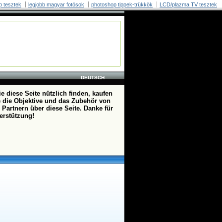
p tesztek
legjobb magyar fotósok
photoshop tippek-trükkök
LCD/plazma TV tesztek
DEUTSCH
e diese Seite nützlich finden, kaufen
te die Objektive und das Zubehör von
 Partnern über diese Seite. Danke für
terstützung!