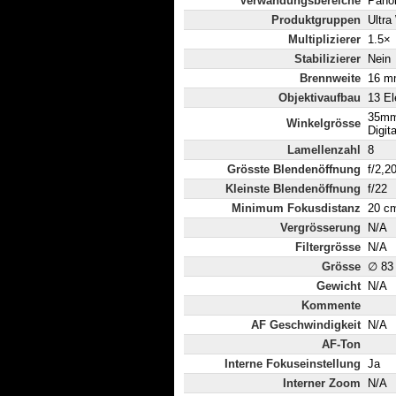
Verwändungsbereiche
Panor
Produktgruppen
Ultra
Multiplizierer
1.5×
Stabilizierer
Nein
Brennweite
16 mm
Objektivaufbau
13 El
35mm
Winkelgrösse
Digita
Lamellenzahl
8
Grösste Blendenöffnung
f/2,2
Kleinste Blendenöffnung
f/22
Minimum Fokusdistanz
20 c
Vergrösserung
N/A
Filtergrösse
N/A
Grösse
∅ 83
Gewicht
N/A
Kommente
AF Geschwindigkeit
N/A
AF-Ton
Interne Fokuseinstellung
Ja
Interner Zoom
N/A