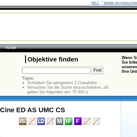
MILC
digitális fényképezõgé
FILTER
Wenn Si
Objektive finden
Sie bit
unseren
Ihre Un
Tipps:
Schreiben Sie wenigstens 2 Charaktäre
Versuchen Sie die Suche einzuschränken, zB.
geben Sie folgendes ein:
70 300 is
 Cine ED AS UMC CS