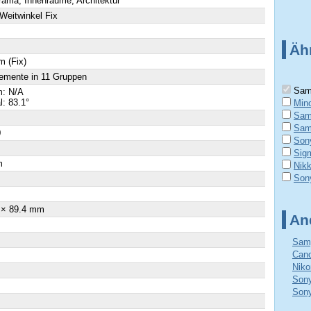
ama, Innenräume, Architektur
 Weitwinkel Fix
Äh
 (Fix)
emente in 11 Gruppen
Sam
: N/A
l: 83.1°
Min
Sam
Sam
0
Son
Sig
m
Nik
Son
 × 89.4 mm
An
Samy
Cano
Niko
Sony
Sony