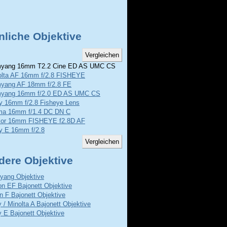
nliche Objektive
yang 16mm T2.2 Cine ED AS UMC CS
olta AF 16mm f/2.8 FISHEYE
yang AF 18mm f/2.8 FE
yang 16mm f/2.0 ED AS UMC CS
y 16mm f/2.8 Fisheye Lens
ma 16mm f/1.4 DC DN C
kor 16mm FISHEYE f2.8D AF
y E 16mm f/2.8
dere Objektive
ang Objektive
n EF Bajonett Objektive
n F Bajonett Objektive
 / Minolta A Bajonett Objektive
 E Bajonett Objektive