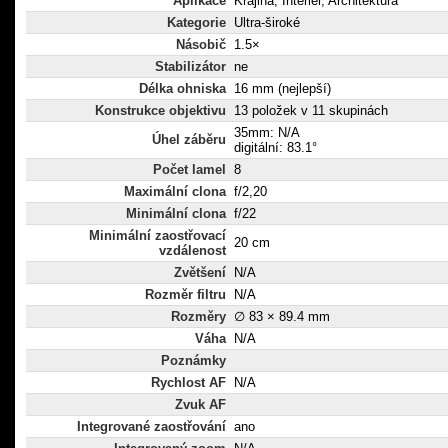
Aplikace
Krajina, Interiér, Architektura
Kategorie
Ultra-široké
Násobič
1.5×
Stabilizátor
ne
Délka ohniska
16 mm (nejlepší)
Konstrukce objektivu
13 položek v 11 skupinách
35mm: N/A
Úhel záběru
digitální: 83.1°
Počet lamel
8
Maximální clona
f/2,20
Minimální clona
f/22
Minimální zaostřovací
20 cm
vzdálenost
Zvětšení
N/A
Rozměr filtru
N/A
Rozměry
∅ 83 × 89.4 mm
Váha
N/A
Poznámky
Rychlost AF
N/A
Zvuk AF
Integrované zaostřování
ano