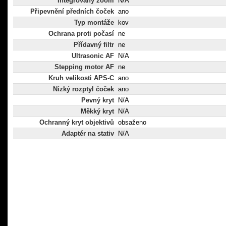
Integrovaný zoom
N/A
Připevnění předních čoček
ano
Typ montáže
kov
Ochrana proti počasí
ne
Přídavný filtr
ne
Ultrasonic AF
N/A
Stepping motor AF
ne
Kruh velikosti APS-C
ano
Nízký rozptyl čoček
ano
Pevný kryt
N/A
Měkký kryt
N/A
Ochranný kryt objektivů
obsaženo
Adaptér na stativ
N/A