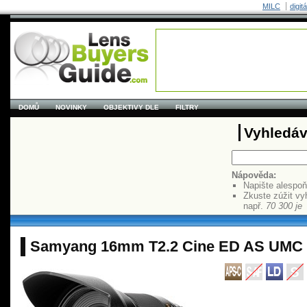
MILC
digit
DOMŮ
NOVINKY
OBJEKTIVY DLE
FILTRY
Vyhledáv
Nápověda:
Napište alespo
Zkuste zúžit vy
např.
70 300 je
Samyang 16mm T2.2 Cine ED AS UMC