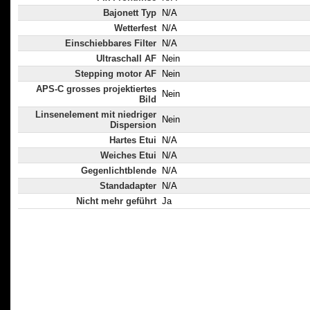
Bajonett Typ
N/A
Wetterfest
N/A
Einschiebbares Filter
N/A
Ultraschall AF
Nein
Stepping motor AF
Nein
APS-C grosses projektiertes
Nein
Bild
Linsenelement mit niedriger
Nein
Dispersion
Hartes Etui
N/A
Weiches Etui
N/A
Gegenlichtblende
N/A
Standadapter
N/A
Nicht mehr geführt
Ja