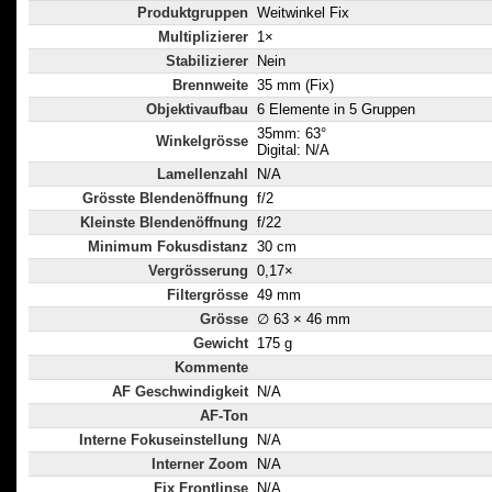
Produktgruppen
Weitwinkel Fix
Multiplizierer
1×
Stabilizierer
Nein
Brennweite
35 mm (Fix)
Objektivaufbau
6 Elemente in 5 Gruppen
35mm: 63°
Winkelgrösse
Digital: N/A
Lamellenzahl
N/A
Grösste Blendenöffnung
f/2
Kleinste Blendenöffnung
f/22
Minimum Fokusdistanz
30 cm
Vergrösserung
0,17×
Filtergrösse
49 mm
Grösse
∅ 63 × 46 mm
Gewicht
175 g
Kommente
AF Geschwindigkeit
N/A
AF-Ton
Interne Fokuseinstellung
N/A
Interner Zoom
N/A
Fix Frontlinse
N/A