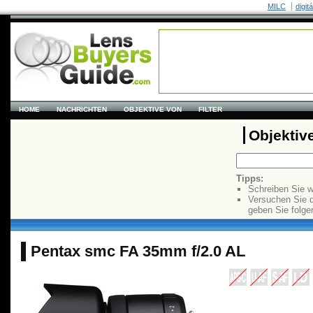
MILC
digit
HOME
NACHRICHTEN
OBJEKTIVE VON
FILTER
Objektiv
Tipps:
Schreiben Sie w
Versuchen Sie 
geben Sie folge
Pentax smc FA 35mm f/2.0 AL