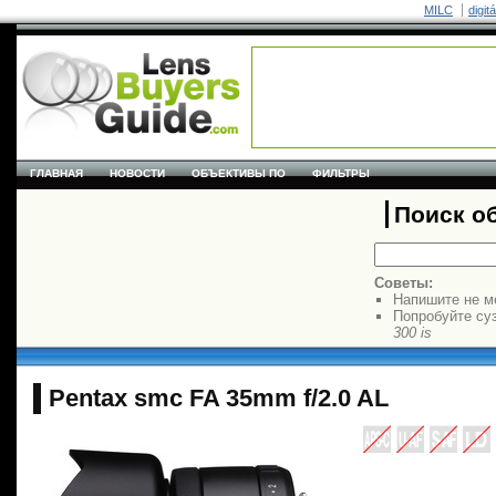
MILC
digit
ГЛАВНАЯ
НОВОСТИ
ОБЪЕКТИВЫ ПО
ФИЛЬТРЫ
Поиск о
Советы:
Напишите не м
Попробуйте су
300 is
Pentax smc FA 35mm f/2.0 AL