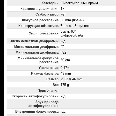
Категории
Широкоугольный прайм
Кратность увеличения
1×
Стабилизатор
нет
Фокусное расстояние
35 mm (прайм)
Конструкция объектива
6 линз в 5 группах
35мм: 63°
Угол поля зрения
цифровой: н/д
Число лепестков диафрагмы
н/д
Максимальная диафрагма
f/2
Минимальная диафрагма
f/22
Минимальное фокусное
30 cm
расстояние
Увеличение
0,17×
Размер фильтра
49 mm
Размер
∅ 63 × 46 mm
Вес
175 g
Примечания
Скорость автофокусировки
н/д
Звук привода
автофокусировки
Внутренняя фокусировка
н/д