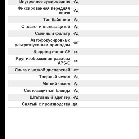
Внутреннее зумирование
н/д
Фиксированная передняя
н/д
линза
Тип байонета
н/д
С влаго- и пылезащитой
н/д
Сменный фильтр
н/д
Автофокусировка с
нет
ультразвуковым приводом
Stepping motor AF
нет
Круг изображения размера
нет
APS-C
Линза с низкой дисперсией
нет
Твердый чехол
н/д
Мягкий чехол
н/д
Светозащитная бленда
н/д
Штативный адаптер
н/д
Снятый с производства
да