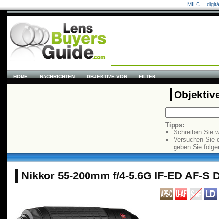
MILC
digit
HOME
NACHRICHTEN
OBJEKTIVE VON
FILTER
Objektiv
Tipps:
Schreiben Sie w
Versuchen Sie 
geben Sie folge
Nikkor 55-200mm f/4-5.6G IF-ED AF-S 