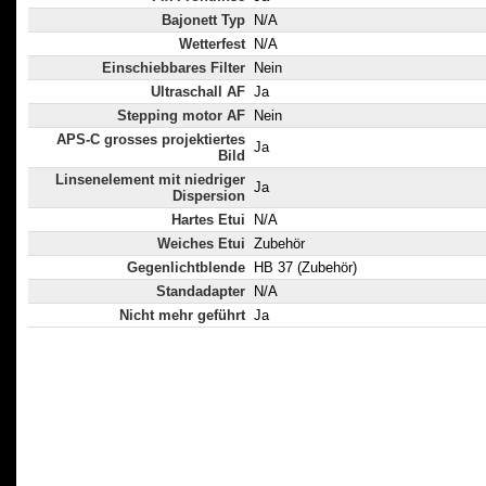
Bajonett Typ
N/A
Wetterfest
N/A
Einschiebbares Filter
Nein
Ultraschall AF
Ja
Stepping motor AF
Nein
APS-C grosses projektiertes
Ja
Bild
Linsenelement mit niedriger
Ja
Dispersion
Hartes Etui
N/A
Weiches Etui
Zubehör
Gegenlichtblende
HB 37 (Zubehör)
Standadapter
N/A
Nicht mehr geführt
Ja