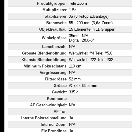
Produktgruppen
Tele Zoom
Multiplizierer
1.5×
Stabilizierer
Ja (3 f-stop advantage)
Brennweite
55 - 200 mm (3,6× Zoom)
Objektivaufbau
15 Elemente in 11 Gruppen
35mm: N/A
Winkelgrösse
Digital: 28.8-8°
Lamellenzahl
N/A
Grösste Blendenöffnung
Weitwinkel: f/4 Tele: f/5,6
Kleinste Blendenöffnung
Weitwinkel: f/22 Tele: f/32
Minimum Fokusdistanz
110 cm
Vergrösserung
N/A
Filtergrösse
52 mm
Grösse
∅ 73 × 99.5 mm
Gewicht
335 g
Kommente
AF Geschwindigkeit
N/A
AF-Ton
Interne Fokuseinstellung
Ja
Interner Zoom
N/A
Fix Frontlinse
Ja