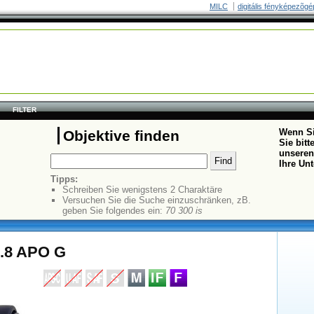
MILC
digitális fényképezõgé
FILTER
Wenn Si
Objektive finden
Sie bit
unseren
Ihre Un
Tipps:
Schreiben Sie wenigstens 2 Charaktäre
Versuchen Sie die Suche einzuschränken, zB.
geben Sie folgendes ein:
70 300 is
2.8 APO G