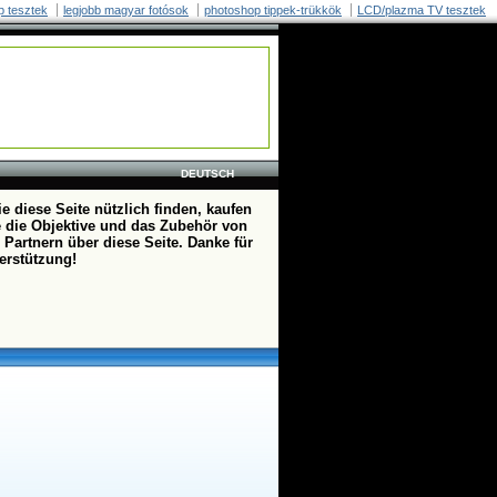
p tesztek
legjobb magyar fotósok
photoshop tippek-trükkök
LCD/plazma TV tesztek
DEUTSCH
e diese Seite nützlich finden, kaufen
te die Objektive und das Zubehör von
 Partnern über diese Seite. Danke für
terstützung!