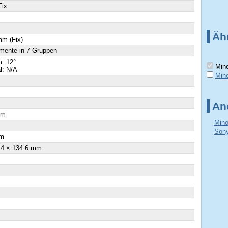
Fix
Äh
mm (Fix)
mente in 7 Gruppen
: 12°
Mino
al: N/A
Min
An
cm
Mino
×
Sony
m
.4 × 134.6 mm