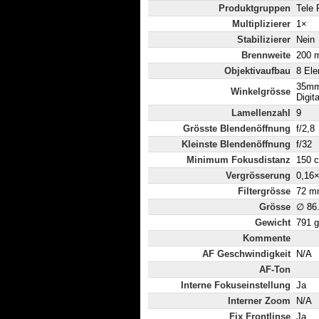
Produktgruppen
Tele 
Multiplizierer
1×
Stabilizierer
Nein
Brennweite
200 
Objektivaufbau
8 Ele
35mm
Winkelgrösse
Digit
Lamellenzahl
9
Grösste Blendenöffnung
f/2,8
Kleinste Blendenöffnung
f/32
Minimum Fokusdistanz
150 
Vergrösserung
0,16
Filtergrösse
72 m
Grösse
∅ 86
Gewicht
791 g
Kommente
AF Geschwindigkeit
N/A
AF-Ton
Interne Fokuseinstellung
Ja
Interner Zoom
N/A
Fix Frontlinse
Ja