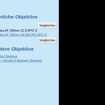
nliche Objektive
lta AF 200mm f/2.8 APO G
olta AF 200mm f/4 MACRO APO G
dere Objektive
lta Objektive
 / Minolta A Bajonett Objektive