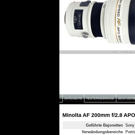
DATEISEITE
TESTERGEBNISSE
BESITZER
Minolta AF 200mm f/2.8 APO
Geführte Bajonetten
Sony 
Verwändungsbereiche
Portr