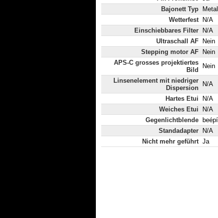
Bajonett Typ
Metal
Wetterfest
N/A
Einschiebbares Filter
N/A
Ultraschall AF
Nein
Stepping motor AF
Nein
APS-C grosses projektiertes
Nein
Bild
Linsenelement mit niedriger
N/A
Dispersion
Hartes Etui
N/A
Weiches Etui
N/A
Gegenlichtblende
beépí
Standadapter
N/A
Nicht mehr geführt
Ja