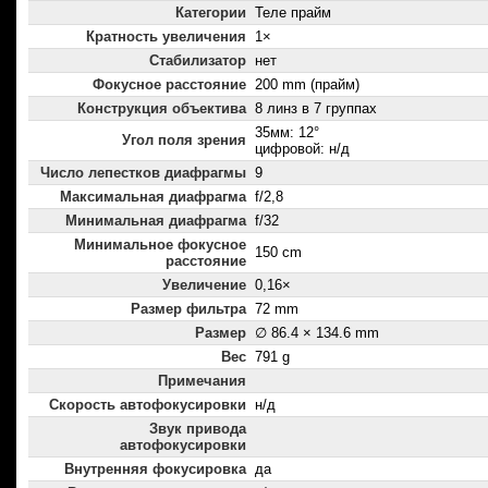
Категории
Теле прайм
Кратность увеличения
1×
Стабилизатор
нет
Фокусное расстояние
200 mm (прайм)
Конструкция объектива
8 линз в 7 группах
35мм: 12°
Угол поля зрения
цифровой: н/д
Число лепестков диафрагмы
9
Максимальная диафрагма
f/2,8
Минимальная диафрагма
f/32
Минимальное фокусное
150 cm
расстояние
Увеличение
0,16×
Размер фильтра
72 mm
Размер
∅ 86.4 × 134.6 mm
Вес
791 g
Примечания
Скорость автофокусировки
н/д
Звук привода
автофокусировки
Внутренняя фокусировка
да