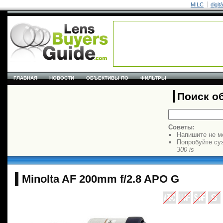
MILC
digit
ГЛАВНАЯ
НОВОСТИ
ОБЪЕКТИВЫ ПО
ФИЛЬТРЫ
Поиск о
Советы:
Напишите не м
Попробуйте су
300 is
Minolta AF 200mm f/2.8 APO G