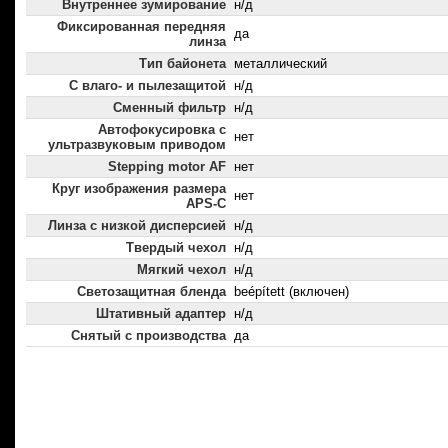
Внутреннее зумирование
н/д
Фиксированная передняя
да
линза
Тип байонета
металлический
С влаго- и пылезащитой
н/д
Сменный фильтр
н/д
Автофокусировка с
нет
ультразвуковым приводом
Stepping motor AF
нет
Круг изображения размера
нет
APS-C
Линза с низкой дисперсией
н/д
Твердый чехол
н/д
Мягкий чехол
н/д
Светозащитная бленда
beépített (включен)
Штативный адаптер
н/д
Снятый с производства
да