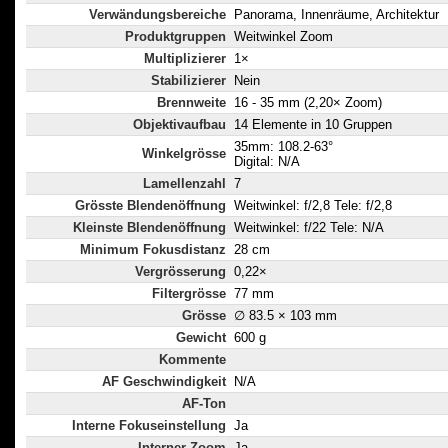
Verwändungsbereiche
Panorama, Innenräume, Architektur
Produktgruppen
Weitwinkel Zoom
Multiplizierer
1×
Stabilizierer
Nein
Brennweite
16 - 35 mm (2,20× Zoom)
Objektivaufbau
14 Elemente in 10 Gruppen
35mm: 108.2-63°
Winkelgrösse
Digital: N/A
Lamellenzahl
7
Grösste Blendenöffnung
Weitwinkel: f/2,8 Tele: f/2,8
Kleinste Blendenöffnung
Weitwinkel: f/22 Tele: N/A
Minimum Fokusdistanz
28 cm
Vergrösserung
0,22×
Filtergrösse
77 mm
Grösse
∅ 83.5 × 103 mm
Gewicht
600 g
Kommente
AF Geschwindigkeit
N/A
AF-Ton
Interne Fokuseinstellung
Ja
Interner Zoom
Ja