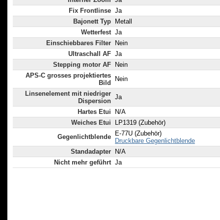
Fix Frontlinse
Ja
Bajonett Typ
Metall
Wetterfest
Ja
Einschiebbares Filter
Nein
Ultraschall AF
Ja
Stepping motor AF
Nein
APS-C grosses projektiertes
Nein
Bild
Linsenelement mit niedriger
Ja
Dispersion
Hartes Etui
N/A
Weiches Etui
LP1319 (Zubehör)
E-77U (Zubehör)
Gegenlichtblende
Druckbare Gegenlichtblende
Standadapter
N/A
Nicht mehr geführt
Ja