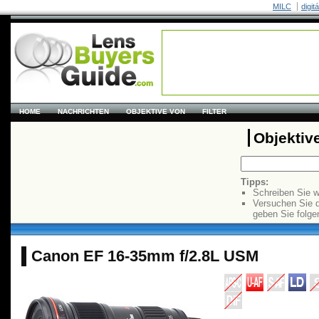
MILC
digit
HOME
NACHRICHTEN
OBJEKTIVE VON
FILTER
Objektiv
Tipps:
Schreiben Sie w
Versuchen Sie 
geben Sie folge
Canon EF 16-35mm f/2.8L USM