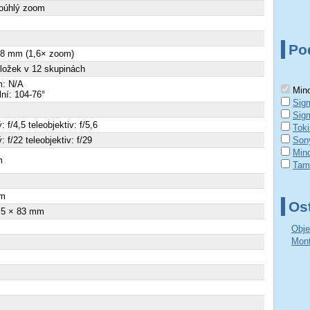
koúhlý zoom
Po
18 mm (1,6× zoom)
ložek v 12 skupinách
: N/A
Mino
ální: 104-76°
Sig
Sig
: f/4,5 teleobjektiv: f/5,6
Tok
: f/22 teleobjektiv: f/29
Son
Mino
m
Tamr
×
m
Ost
.5 × 83 mm
Obje
Mont