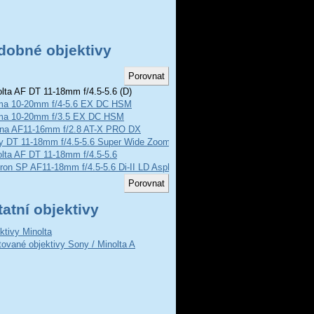
dobné objektivy
lta AF DT 11-18mm f/4.5-5.6 (D)
ma 10-20mm f/4-5.6 EX DC HSM
ma 10-20mm f/3.5 EX DC HSM
ina AF11-16mm f/2.8 AT-X PRO DX
y DT 11-18mm f/4.5-5.6 Super Wide Zoom Lens
lta AF DT 11-18mm f/4.5-5.6
on SP AF11-18mm f/4.5-5.6 Di-II LD Aspherical
atní objektivy
ktivy Minolta
ované objektivy Sony / Minolta A