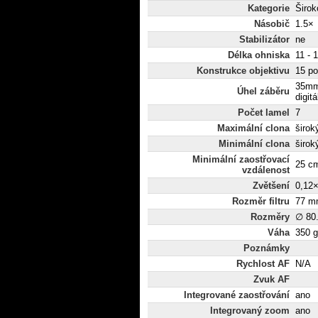
Kategorie
Širo
Násobič
1.5×
Stabilizátor
ne
Délka ohniska
11 - 
Konstrukce objektivu
15 po
35mm
Úhel záběru
digit
Počet lamel
7
Maximální clona
široký
Minimální clona
široký
Minimální zaostřovací
25 c
vzdálenost
Zvětšení
0,12
Rozměr filtru
77 m
Rozměry
∅ 80
Váha
350 g
Poznámky
Rychlost AF
N/A
Zvuk AF
Integrované zaostřování
ano
Integrovaný zoom
ano