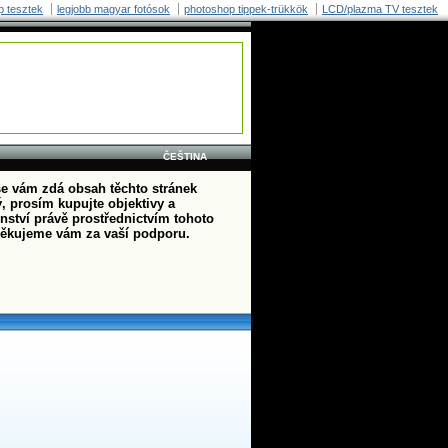
p tesztek
legjobb magyar fotósok
photoshop tippek-trükkök
LCD/plazma TV tesztek
ČEŠTINA
e vám zdá obsah těchto stránek
, prosím kupujte objektivy a
enství právě prostřednictvím tohoto
ěkujeme vám za vaší podporu.