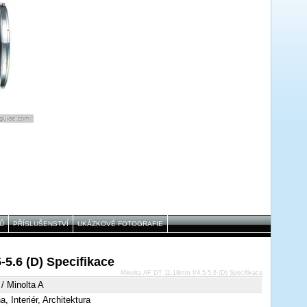
Ů
PŘÍSLUŠENSTVÍ
UKÁZKOVÉ FOTOGRAFIE
-5.6 (D) Specifikace
Minolta AF DT 11-18mm f/4.5-5.6 (D) Specifikace
/ Minolta A
a, Interiér, Architektura