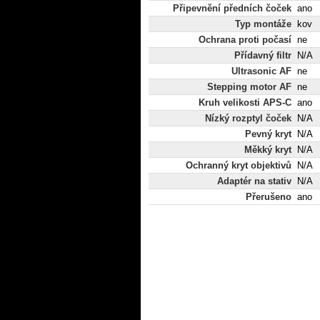
Připevnění předních čoček
ano
Typ montáže
kov
Ochrana proti počasí
ne
Přídavný filtr
N/A
Ultrasonic AF
ne
Stepping motor AF
ne
Kruh velikosti APS-C
ano
Nízký rozptyl čoček
N/A
Pevný kryt
N/A
Měkký kryt
N/A
Ochranný kryt objektivů
N/A
Adaptér na stativ
N/A
Přerušeno
ano