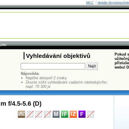
MILC
digitális fényképezõgé
ILTRY
Pokud s
Vyhledávání objektivů
užitečný
přísluš
webu! D
Nápověda:
Napište alespoň 2 znaky
Zkuste zúžit vyhledávání zadáním následujícího:
např.
70 300 je
 f/4.5-5.6 (D)