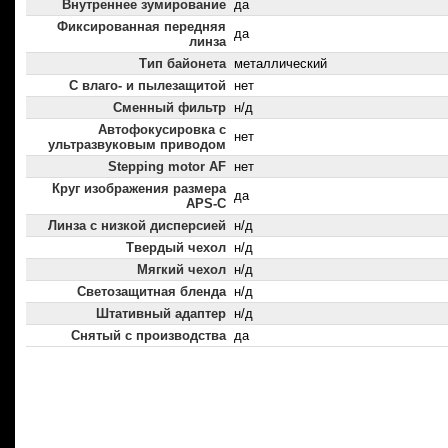
Внутреннее зумирование
да
Фиксированная передняя
да
линза
Тип байонета
металлический
С влаго- и пылезащитой
нет
Сменный фильтр
н/д
Автофокусировка с
нет
ультразвуковым приводом
Stepping motor AF
нет
Круг изображения размера
да
APS-C
Линза с низкой дисперсией
н/д
Твердый чехол
н/д
Мягкий чехол
н/д
Светозащитная бленда
н/д
Штативный адаптер
н/д
Снятый с производства
да