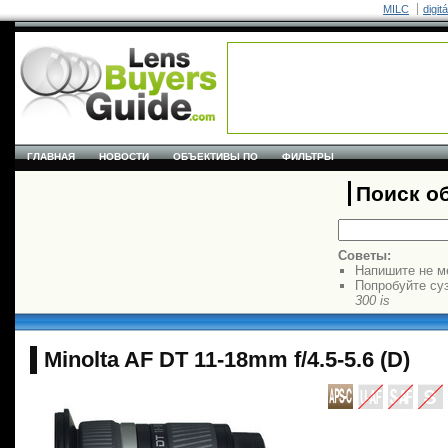
MILC
digit
ГЛАВНАЯ
НОВОСТИ
ОБЪЕКТИВЫ ПО
ФИЛЬТРЫ
Поиск о
Советы:
Напишите не м
Попробуйте су
300 is
Minolta AF DT 11-18mm f/4.5-5.6 (D)