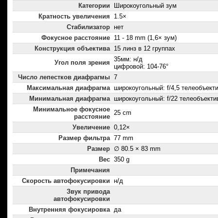
Категории
Широкоугольный зум
Кратность увеличения
1.5×
Стабилизатор
нет
Фокусное расстояние
11 - 18 mm (1,6× зум)
Конструкция объектива
15 линз в 12 группах
35мм: н/д
Угол поля зрения
цифровой: 104-76°
Число лепестков диафрагмы
7
Максимальная диафрагма
широкоугольный: f/4,5 телеобъектив
Минимальная диафрагма
широкоугольный: f/22 телеобъектив
Минимальное фокусное
25 cm
расстояние
Увеличение
0,12×
Размер фильтра
77 mm
Размер
∅ 80.5 × 83 mm
Вес
350 g
Примечания
Скорость автофокусировки
н/д
Звук привода
автофокусировки
Внутренняя фокусировка
да